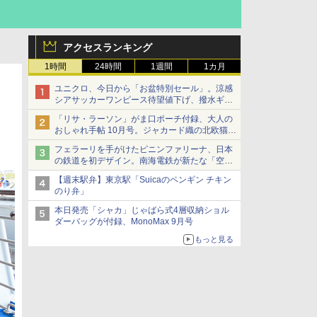
アクセスランキング
1時間
24時間
1週間
1カ月
ユニクロ、今日から「お盆特別セール」。涼感
シアサッカーワンピース待望値下げ、撥水ギア
ショーツは1990円に
「リサ・ラーソン」がま口ポーチ付録、大人の
おしゃれ手帖 10月号。ジャカード織の北欧猫デ
ザイン
フェラーリを手がけたピニンファリーナ、日本
の鉄道を初デザイン。南海電鉄が新たな「空港
特急」をなにわ筋線へ導入
【週末駅弁】東京駅「Suicaのペンギン チキン
のり弁」
本日発売「シャカ」じゃばら式4層収納ショル
ダーバッグが付録、MonoMax 9月号
もっと見る