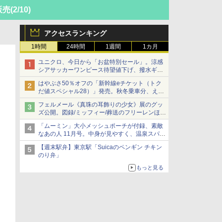
販売
(2/10)
アクセスランキング
1時間
24時間
1週間
1カ月
ユニクロ、今日から「お盆特別セール」。涼感
シアサッカーワンピース待望値下げ、撥水ギア
ショーツは1990円に
はやぶさ50％オフの「新幹線eチケット（トク
だ値スペシャル28）」発売。秋冬乗車分、えき
ねっと限定
フェルメール《真珠の耳飾りの少女》展のグッ
ズ公開。図録/ミッフィー/葬送のフリーレンほ
か、注目ブランドコラボが実現
「ムーミン」大小メッシュポーチが付録、素敵
なあの人 11月号。中身が見やすく、温泉スパに
も使える
【週末駅弁】東京駅「Suicaのペンギン チキン
のり弁」
もっと見る