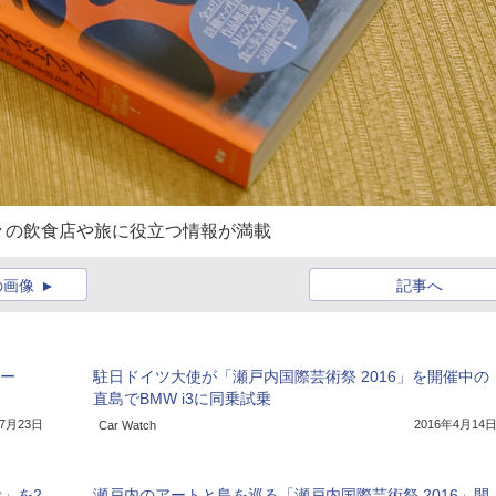
々の飲食店や旅に役立つ情報が満載
の画像
記事へ
ポー
駐日ドイツ大使が「瀬戸内国際芸術祭 2016」を開催中の
直島でBMW i3に同乗試乗
年7月23日
2016年4月14
Car Watch
」を2
瀬戸内のアートと島を巡る「瀬戸内国際芸術祭 2016」開