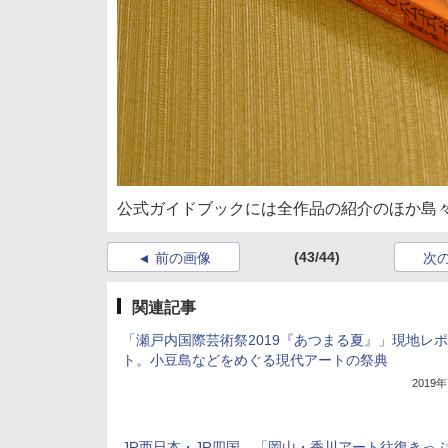
公式ガイドブックには全作品の紹介のほか島
(43/44)
前の画像
次
関連記事
「瀬戸内国際芸術祭2019『あつまる夏』」現地レ
ト。小豆島などをめぐる現代アートの祭典
2019
JR西日本・JR四国、「岡山・香川アート往復きっぷ