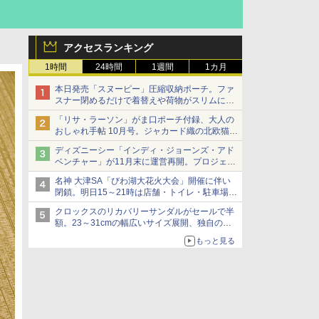
アクセスランキング
1時間
24時間
1週間
1カ月
本日発売「スヌーピー」圧縮収納ポーチ。ファ
スナー閉めるだけで着替えや荷物がスリムにま
とまる
「リサ・ラーソン」がま口ポーチ付録、大人の
おしゃれ手帖 10月号。ジャカード織の北欧猫デ
ザイン
ディズニーシー「インディ・ジョーンズ・アド
ベンチャー」が11月末に運営再開。プロジェク
ションマッピングを追加、DPAは1500円
名神 大津SA「びわ湖大花火大会」開催に伴い
閉鎖。明日15～21時は店舗・トイレ・駐車場の
利用不可
クロックスのリカバリーサンダルがセールで半
額。23～31cmの幅広いサイズ展開、独自のク
ッション素材を採用
もっと見る