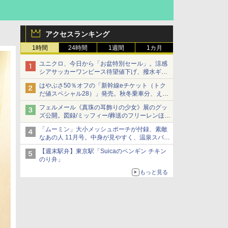
アクセスランキング
1時間
24時間
1週間
1カ月
ユニクロ、今日から「お盆特別セール」。涼感
シアサッカーワンピース待望値下げ、撥水ギア
ショーツは1990円に
はやぶさ50％オフの「新幹線eチケット（トク
だ値スペシャル28）」発売。秋冬乗車分、えき
ねっと限定
フェルメール《真珠の耳飾りの少女》展のグッ
ズ公開。図録/ミッフィー/葬送のフリーレンほ
か、注目ブランドコラボが実現
「ムーミン」大小メッシュポーチが付録、素敵
なあの人 11月号。中身が見やすく、温泉スパに
も使える
【週末駅弁】東京駅「Suicaのペンギン チキン
のり弁」
もっと見る