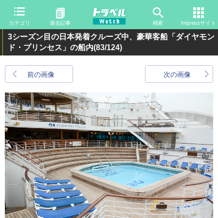
カテゴリ
過去記事
検索
Impressサイト
3シーズン目の日本発着クルーズ中、豪華客船「ダイヤモン
ド・プリンセス」の船内
(83/124)
前の画像
次の画像