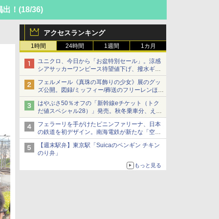
掲出！
(18/36)
アクセスランキング
1時間
24時間
1週間
1カ月
ユニクロ、今日から「お盆特別セール」。涼感
シアサッカーワンピース待望値下げ、撥水ギア
ショーツは1990円に
フェルメール《真珠の耳飾りの少女》展のグッ
ズ公開。図録/ミッフィー/葬送のフリーレンほ
か、注目ブランドコラボが実現
はやぶさ50％オフの「新幹線eチケット（トク
だ値スペシャル28）」発売。秋冬乗車分、えき
ねっと限定
フェラーリを手がけたピニンファリーナ、日本
の鉄道を初デザイン。南海電鉄が新たな「空港
特急」をなにわ筋線へ導入
【週末駅弁】東京駅「Suicaのペンギン チキン
のり弁」
もっと見る