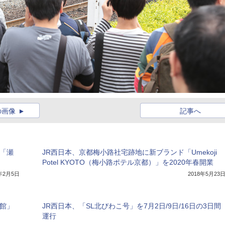
の画像
記事へ
「瀬
JR西日本、京都梅小路社宅跡地に新ブランド「Umekoji
Potel KYOTO（梅小路ポテル京都）」を2020年春開業
9年2月5日
2018年5月23
館」
JR西日本、「SL北びわこ号」を7月2日/9日/16日の3日間
運行