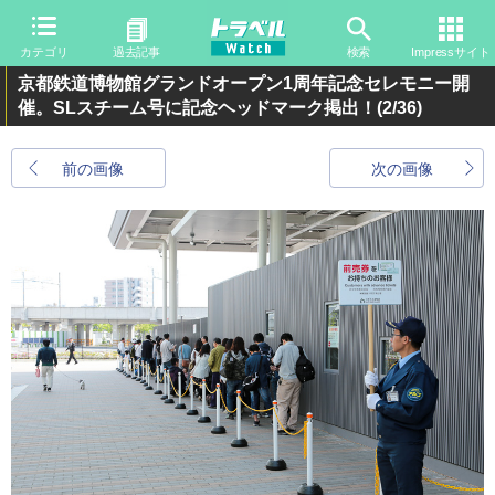
カテゴリ
過去記事
検索
Impressサイト
京都鉄道博物館グランドオープン1周年記念セレモニー開
催。SLスチーム号に記念ヘッドマーク掲出！
(2/36)
前の画像
次の画像