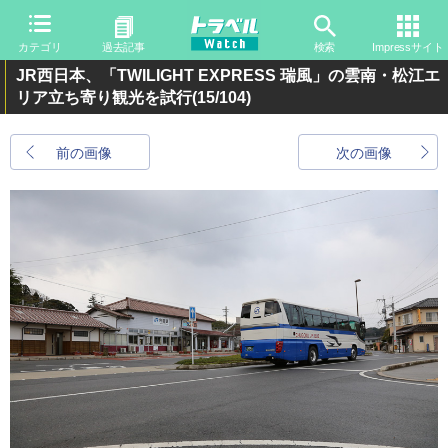
カテゴリ
過去記事
検索
Impressサイト
JR西日本、「TWILIGHT EXPRESS 瑞風」の雲南・松江エ
リア立ち寄り観光を試行
(15/104)
前の画像
次の画像