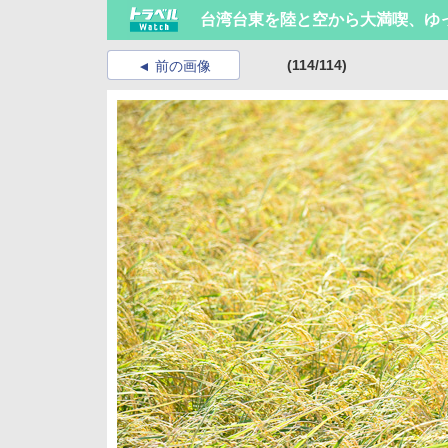
台湾台東を陸と空から大満喫、ゆ
(114/114)
前の画像