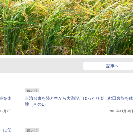
記事へ
旅レポ
旅を体
台湾台東を陸と空から大満喫、ゆったり楽しむ田舎旅を体
験（その1）
年12月7日
2016年11月28
ーに任
旅レポ