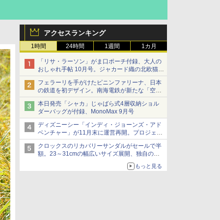
アクセスランキング
1時間
24時間
1週間
1カ月
「リサ・ラーソン」がま口ポーチ付録、大人の
おしゃれ手帖 10月号。ジャカード織の北欧猫デ
ザイン
フェラーリを手がけたピニンファリーナ、日本
の鉄道を初デザイン。南海電鉄が新たな「空港
特急」をなにわ筋線へ導入
本日発売「シャカ」じゃばら式4層収納ショル
ダーバッグが付録、MonoMax 9月号
ディズニーシー「インディ・ジョーンズ・アド
ベンチャー」が11月末に運営再開。プロジェク
ションマッピングを追加、DPAは1500円
クロックスのリカバリーサンダルがセールで半
額。23～31cmの幅広いサイズ展開、独自のク
ッション素材を採用
もっと見る