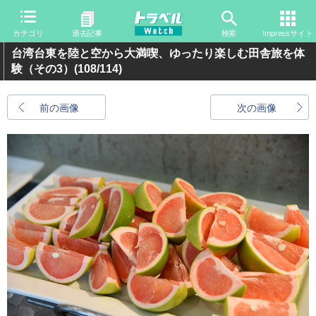
カテゴリ
過去記事
検索
Impressサイト
台湾台東を陸と空から大満喫、ゆったり楽しむ田舎旅を体
験（その3）
(108/114)
前の画像
次の画像