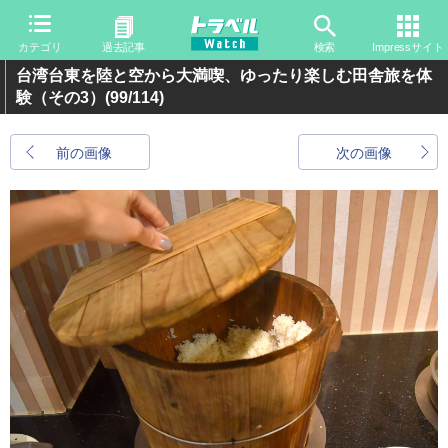
カテゴリ
過去記事
検索
Impressサイト
台湾台東を陸と空から大満喫、ゆったり楽しむ田舎旅を体
験（その3）
(99/114)
前の画像
次の画像