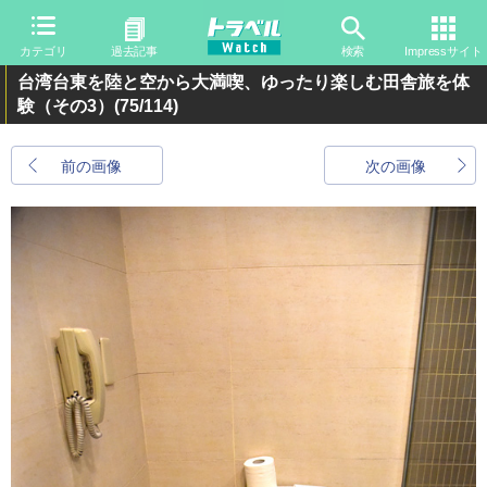
カテゴリ
過去記事
検索
Impressサイト
台湾台東を陸と空から大満喫、ゆったり楽しむ田舎旅を体
験（その3）
(75/114)
前の画像
次の画像