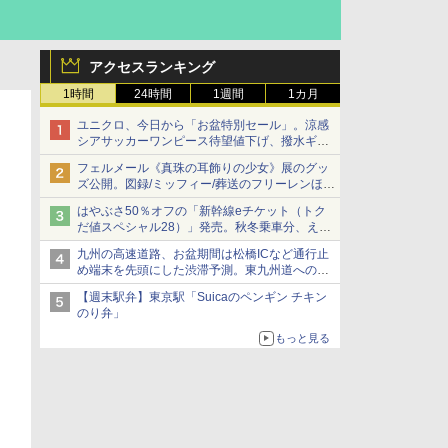
アクセスランキング
1時間
24時間
1週間
1カ月
ユニクロ、今日から「お盆特別セール」。涼感
シアサッカーワンピース待望値下げ、撥水ギア
ショーツは1990円に
フェルメール《真珠の耳飾りの少女》展のグッ
ズ公開。図録/ミッフィー/葬送のフリーレンほ
か、注目ブランドコラボが実現
はやぶさ50％オフの「新幹線eチケット（トク
だ値スペシャル28）」発売。秋冬乗車分、えき
ねっと限定
九州の高速道路、お盆期間は松橋ICなど通行止
め端末を先頭にした渋滞予測。東九州道への迂
回は料金調整を実施
【週末駅弁】東京駅「Suicaのペンギン チキン
のり弁」
もっと見る