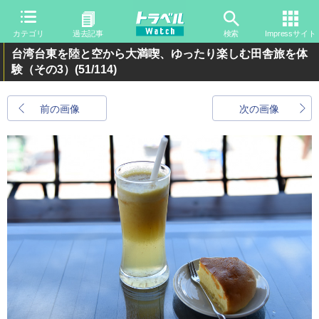
カテゴリ
過去記事
検索
Impressサイト
台湾台東を陸と空から大満喫、ゆったり楽しむ田舎旅を体
験（その3）
(51/114)
前の画像
次の画像