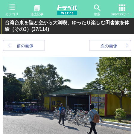
カテゴリ
過去記事
検索
Impressサイト
台湾台東を陸と空から大満喫、ゆったり楽しむ田舎旅を体
験（その3）
(37/114)
前の画像
次の画像