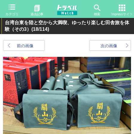
カテゴリ
過去記事
検索
Impressサイト
台湾台東を陸と空から大満喫、ゆったり楽しむ田舎旅を体
験（その3）
(18/114)
前の画像
次の画像