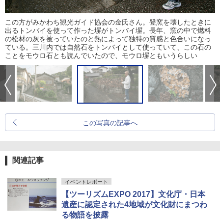
この方がみかわち観光ガイド協会の金氏さん。登窯を壊したときに
出るトンバイを使って作った塀がトンバイ塀。長年、窯の中で燃料
の松材の灰を被っていたのと熱によって独特の質感と色合いになっ
ている。三川内では自然石をトンバイとして使っていて、この石の
ことをモウロ石とも読んでいたので、モウロ塀ともいうらしい
この写真の記事へ
関連記事
イベントレポート
【ツーリズムEXPO 2017】文化庁・日本
遺産に認定された4地域が文化財にまつわ
る物語を披露