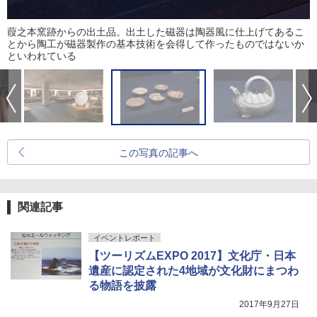
葭之本窯跡からの出土品。出土した磁器は陶器風に仕上げてあるこ
とから陶工が磁器製作の基本技術を会得して作ったものではないか
といわれている
この写真の記事へ
関連記事
イベントレポート
【ツーリズムEXPO 2017】文化庁・日本
遺産に認定された4地域が文化財にまつわ
る物語を披露
2017年9月27日