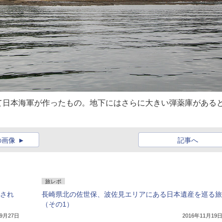
て日本海軍が作ったもの。地下にはさらに大きい弾薬庫がある
の画像
記事へ
旅レポ
定され
長崎県北の佐世保、波佐見エリアにある日本遺産を巡る旅
（その1）
年9月27日
2016年11月19