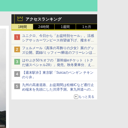
アクセスランキング
1時間
24時間
1週間
1カ月
ユニクロ、今日から「お盆特別セール」。涼感
シアサッカーワンピース待望値下げ、撥水ギア
ショーツは1990円に
フェルメール《真珠の耳飾りの少女》展のグッ
ズ公開。図録/ミッフィー/葬送のフリーレンほ
か、注目ブランドコラボが実現
はやぶさ50％オフの「新幹線eチケット（トク
だ値スペシャル28）」発売。秋冬乗車分、えき
ねっと限定
【週末駅弁】東京駅「Suicaのペンギン チキン
のり弁」
九州の高速道路、お盆期間は松橋ICなど通行止
め端末を先頭にした渋滞予測。東九州道への迂
回は料金調整を実施
もっと見る