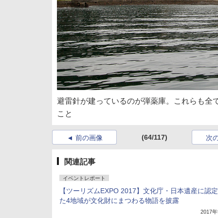
避雷針が建っているのが弾薬庫。これらも全
こと
(64/117)
前の画像
次
関連記事
イベントレポート
【ツーリズムEXPO 2017】文化庁・日本遺産に認
た4地域が文化財にまつわる物語を披露
2017