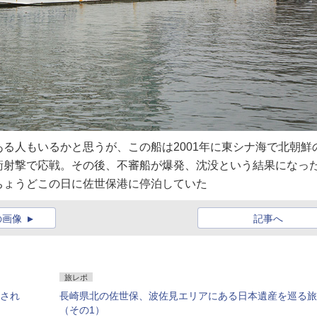
る人もいるかと思うが、この船は2001年に東シナ海で北朝鮮
衛射撃で応戦。その後、不審船が爆発、沈没という結果になっ
ちょうどこの日に佐世保港に停泊していた
の画像
記事へ
旅レポ
定され
長崎県北の佐世保、波佐見エリアにある日本遺産を巡る旅
（その1）