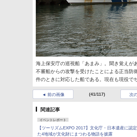
海上保安庁の巡視船「あまみ」。聞き覚えがあ
不審船からの攻撃を受けたことによる正当防
件のときに対応した船である。現在も現役で
(41/117)
前の画像
次
関連記事
イベントレポート
【ツーリズムEXPO 2017】文化庁・日本遺産に認
た4地域が文化財にまつわる物語を披露