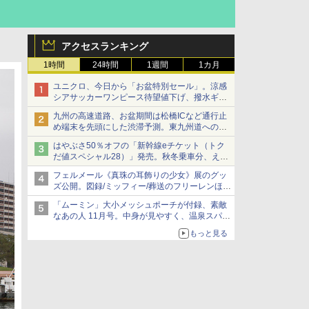
アクセスランキング
1時間
24時間
1週間
1カ月
ユニクロ、今日から「お盆特別セール」。涼感
シアサッカーワンピース待望値下げ、撥水ギア
ショーツは1990円に
九州の高速道路、お盆期間は松橋ICなど通行止
め端末を先頭にした渋滞予測。東九州道への迂
回は料金調整を実施
はやぶさ50％オフの「新幹線eチケット（トク
だ値スペシャル28）」発売。秋冬乗車分、えき
ねっと限定
フェルメール《真珠の耳飾りの少女》展のグッ
ズ公開。図録/ミッフィー/葬送のフリーレンほ
か、注目ブランドコラボが実現
「ムーミン」大小メッシュポーチが付録、素敵
なあの人 11月号。中身が見やすく、温泉スパに
も使える
もっと見る