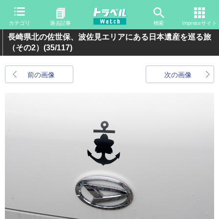
カテゴリ
過去記事
検索
Impressサイト
長崎県北の佐世保、波佐見エリアにある日本遺産を巡る旅
（その2）
(35/117)
前の画像
次の画像