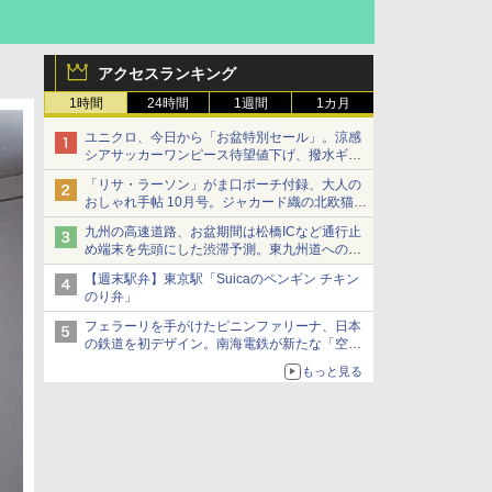
アクセスランキング
1時間
24時間
1週間
1カ月
ユニクロ、今日から「お盆特別セール」。涼感
シアサッカーワンピース待望値下げ、撥水ギア
ショーツは1990円に
「リサ・ラーソン」がま口ポーチ付録、大人の
おしゃれ手帖 10月号。ジャカード織の北欧猫デ
ザイン
九州の高速道路、お盆期間は松橋ICなど通行止
め端末を先頭にした渋滞予測。東九州道への迂
回は料金調整を実施
【週末駅弁】東京駅「Suicaのペンギン チキン
のり弁」
フェラーリを手がけたピニンファリーナ、日本
の鉄道を初デザイン。南海電鉄が新たな「空港
特急」をなにわ筋線へ導入
もっと見る