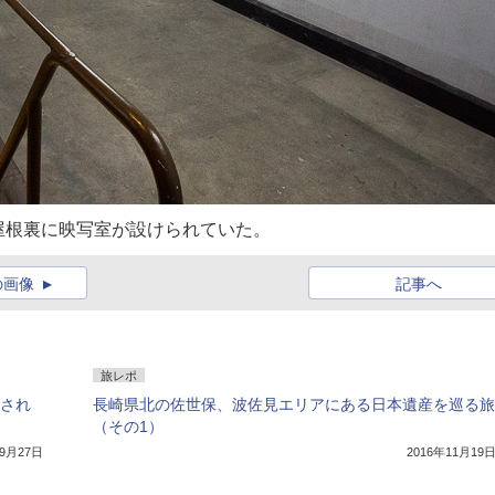
屋根裏に映写室が設けられていた。
の画像
記事へ
旅レポ
定され
長崎県北の佐世保、波佐見エリアにある日本遺産を巡る旅
（その1）
年9月27日
2016年11月19