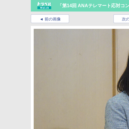
「第14回 ANAテレマート応対コ
前の画像
次