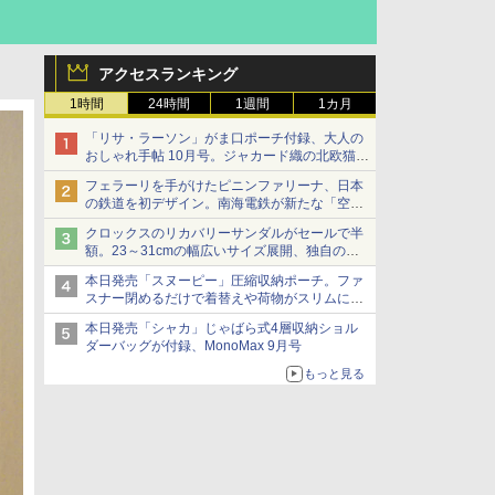
アクセスランキング
1時間
24時間
1週間
1カ月
「リサ・ラーソン」がま口ポーチ付録、大人の
おしゃれ手帖 10月号。ジャカード織の北欧猫デ
ザイン
フェラーリを手がけたピニンファリーナ、日本
の鉄道を初デザイン。南海電鉄が新たな「空港
特急」をなにわ筋線へ導入
クロックスのリカバリーサンダルがセールで半
額。23～31cmの幅広いサイズ展開、独自のク
ッション素材を採用
本日発売「スヌーピー」圧縮収納ポーチ。ファ
スナー閉めるだけで着替えや荷物がスリムにま
とまる
本日発売「シャカ」じゃばら式4層収納ショル
ダーバッグが付録、MonoMax 9月号
もっと見る