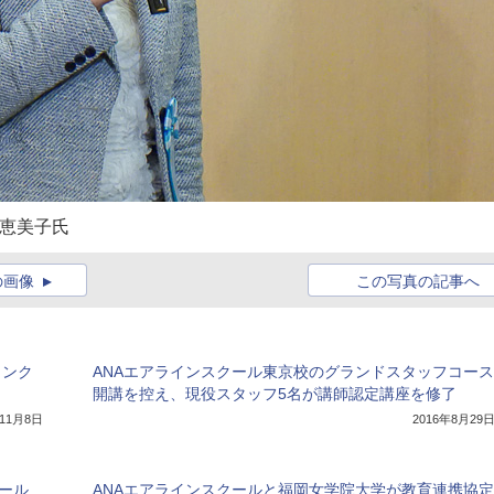
田恵美子氏
の画像
この写真の記事へ
コンク
ANAエアラインスクール東京校のグランドスタッフコース
開講を控え、現役スタッフ5名が講師認定講座を修了
年11月8日
2016年8月29
クール
ANAエアラインスクールと福岡女学院大学が教育連携協定