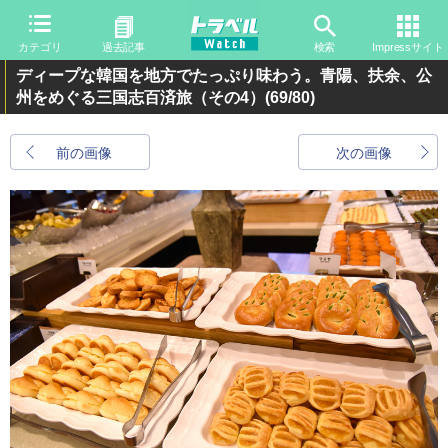
カテゴリ
過去記事
検索
Impressサイト
ディープな韓国を地方でたっぷり味わう。青陽、扶余、公
州をめぐる三国志百済旅（その4）
(69/80)
前の画像
次の画像