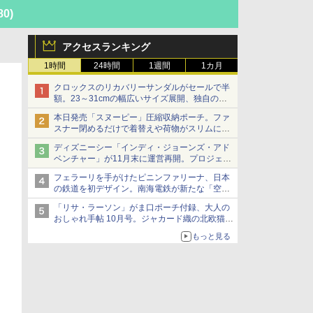
80)
アクセスランキング
1時間
24時間
1週間
1カ月
クロックスのリカバリーサンダルがセールで半
額。23～31cmの幅広いサイズ展開、独自のク
ッション素材を採用
本日発売「スヌーピー」圧縮収納ポーチ。ファ
スナー閉めるだけで着替えや荷物がスリムにま
とまる
ディズニーシー「インディ・ジョーンズ・アド
ベンチャー」が11月末に運営再開。プロジェク
ションマッピングを追加、DPAは1500円
フェラーリを手がけたピニンファリーナ、日本
の鉄道を初デザイン。南海電鉄が新たな「空港
特急」をなにわ筋線へ導入
「リサ・ラーソン」がま口ポーチ付録、大人の
おしゃれ手帖 10月号。ジャカード織の北欧猫デ
ザイン
もっと見る