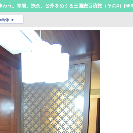
味わう。青陽、扶余、公州をめぐる三国志百済旅（その4）
(56/
の画像