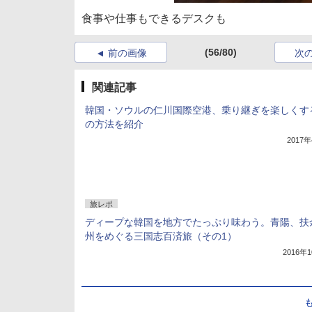
食事や仕事もできるデスクも
(56/80)
前の画像
次
関連記事
韓国・ソウルの仁川国際空港、乗り継ぎを楽しくす
の方法を紹介
2017
旅レポ
ディープな韓国を地方でたっぷり味わう。青陽、扶
州をめぐる三国志百済旅（その1）
2016年