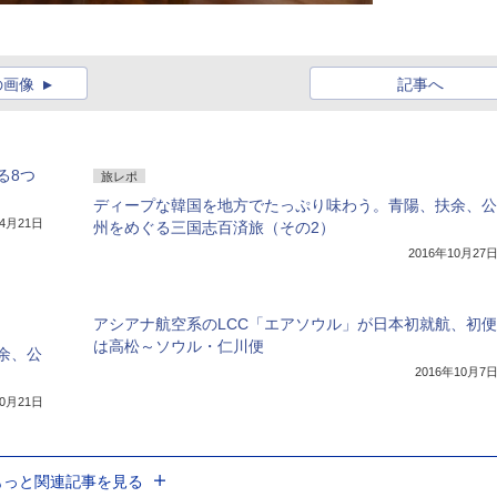
の画像
記事へ
る8つ
旅レポ
ディープな韓国を地方でたっぷり味わう。青陽、扶余、公
年4月21日
州をめぐる三国志百済旅（その2）
2016年10月27
アシアナ航空系のLCC「エアソウル」が日本初就航、初便
は高松～ソウル・仁川便
余、公
2016年10月7
10月21日
もっと関連記事を見る