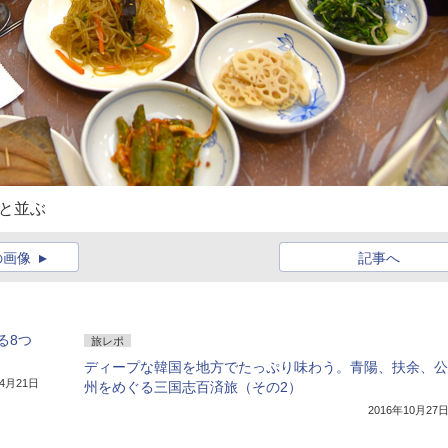
と並ぶ
の画像
記事へ
る8つ
旅レポ
ディープな韓国を地方でたっぷり味わう。青陽、扶余、公
年4月21日
州をめぐる三国志百済旅（その2）
2016年10月27