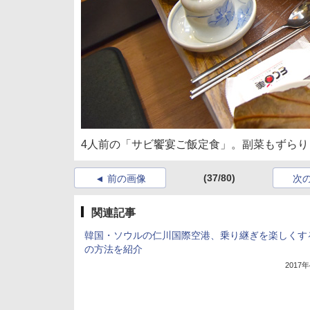
4人前の「サビ饗宴ご飯定食」。副菜もずらり
(37/80)
前の画像
次
関連記事
韓国・ソウルの仁川国際空港、乗り継ぎを楽しくす
の方法を紹介
2017