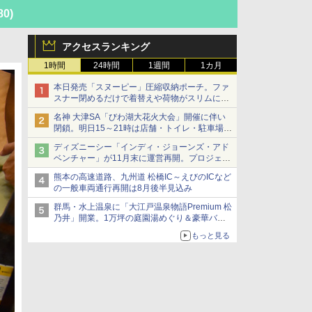
80)
アクセスランキング
1時間
24時間
1週間
1カ月
本日発売「スヌーピー」圧縮収納ポーチ。ファ
スナー閉めるだけで着替えや荷物がスリムにま
とまる
名神 大津SA「びわ湖大花火大会」開催に伴い
閉鎖。明日15～21時は店舗・トイレ・駐車場の
利用不可
ディズニーシー「インディ・ジョーンズ・アド
ベンチャー」が11月末に運営再開。プロジェク
ションマッピングを追加、DPAは1500円
熊本の高速道路、九州道 松橋IC～えびのICなど
の一般車両通行再開は8月後半見込み
群馬・水上温泉に「大江戸温泉物語Premium 松
乃井」開業。1万坪の庭園湯めぐり＆豪華バイ
キングを体験してきた！
もっと見る