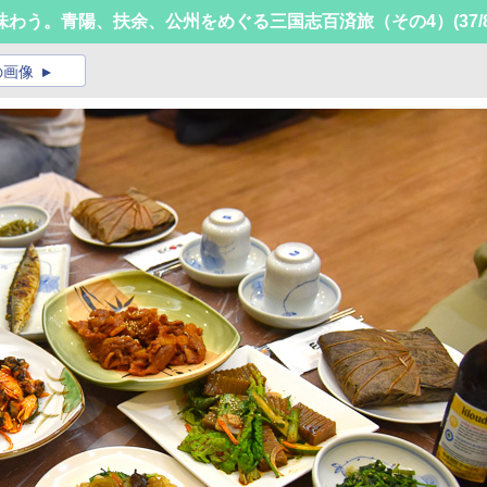
味わう。青陽、扶余、公州をめぐる三国志百済旅（その4）
(37/
の画像