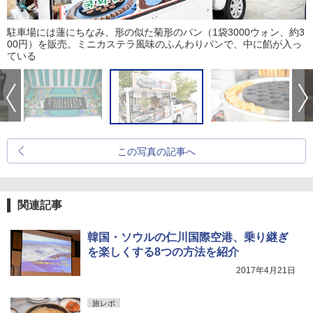
駐車場には蓮にちなみ、形の似た菊形のパン（1袋3000ウォン、約3
00円）を販売。ミニカステラ風味のふんわりパンで、中に餡が入っ
ている
この写真の記事へ
関連記事
韓国・ソウルの仁川国際空港、乗り継ぎ
を楽しくする8つの方法を紹介
2017年4月21日
旅レポ