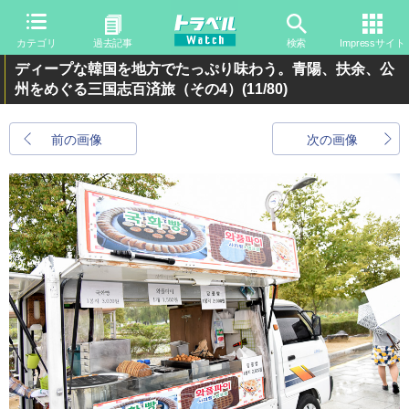
カテゴリ
過去記事
検索
Impressサイト
ディープな韓国を地方でたっぷり味わう。青陽、扶余、公
州をめぐる三国志百済旅（その4）
(11/80)
前の画像
次の画像