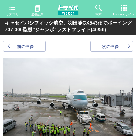
カテゴリ
過去記事
検索
Impressサイト
キャセイパシフィック航空、羽田発CX543便でボーイング
747-400型機“ジャンボ”ラストフライト
(46/56)
前の画像
次の画像