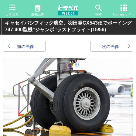
カテゴリ
過去記事
検索
Impressサイト
キャセイパシフィック航空、羽田発CX543便でボーイング
747-400型機“ジャンボ”ラストフライト
(15/56)
前の画像
次の画像