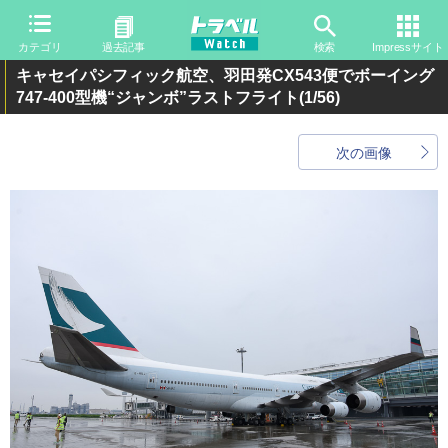
カテゴリ
過去記事
検索
Impressサイト
キャセイパシフィック航空、羽田発CX543便でボーイング
747-400型機“ジャンボ”ラストフライト
(1/56)
次の画像