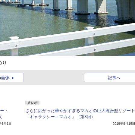
のり
の画像
記事へ
旅レポ
ゾート
さらに広がった華やかすぎるマカオの巨大統合型リゾート
く
「ギャラクシー・マカオ」（第3回）
7年6月1日
2016年9月16