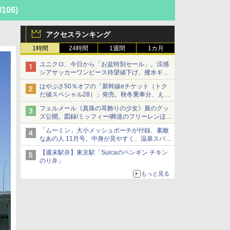
/106)
アクセスランキング
1時間
24時間
1週間
1カ月
ユニクロ、今日から「お盆特別セール」。涼感
シアサッカーワンピース待望値下げ、撥水ギア
ショーツは1990円に
はやぶさ50％オフの「新幹線eチケット（トク
だ値スペシャル28）」発売。秋冬乗車分、えき
ねっと限定
フェルメール《真珠の耳飾りの少女》展のグッ
ズ公開。図録/ミッフィー/葬送のフリーレンほ
か、注目ブランドコラボが実現
「ムーミン」大小メッシュポーチが付録、素敵
なあの人 11月号。中身が見やすく、温泉スパに
も使える
【週末駅弁】東京駅「Suicaのペンギン チキン
のり弁」
もっと見る