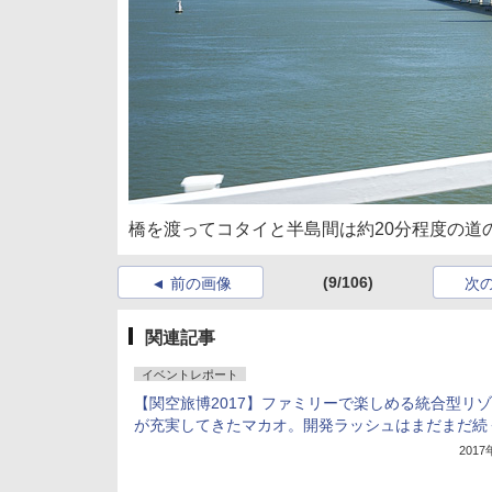
橋を渡ってコタイと半島間は約20分程度の道
(9/106)
前の画像
次
関連記事
イベントレポート
【関空旅博2017】ファミリーで楽しめる統合型リ
が充実してきたマカオ。開発ラッシュはまだまだ続
201