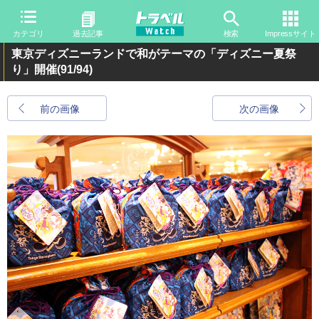
カテゴリ
過去記事
検索
Impressサイト
東京ディズニーランドで和がテーマの「ディズニー夏祭
り」開催
(91/94)
前の画像
次の画像