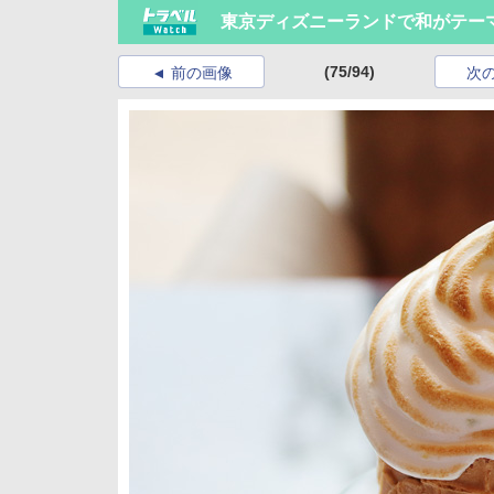
東京ディズニーランドで和がテー
(75/94)
前の画像
次