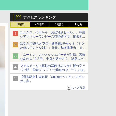
アクセスランキング
1時間
24時間
1週間
1カ月
ユニクロ、今日から「お盆特別セール」。涼感
シアサッカーワンピース待望値下げ、撥水ギア
ショーツは1990円に
はやぶさ50％オフの「新幹線eチケット（トク
だ値スペシャル28）」発売。秋冬乗車分、えき
ねっと限定
「ムーミン」大小メッシュポーチが付録、素敵
なあの人 11月号。中身が見やすく、温泉スパに
も使える
フェルメール《真珠の耳飾りの少女》展のグッ
ズ公開。図録/ミッフィー/葬送のフリーレンほ
か、注目ブランドコラボが実現
【週末駅弁】東京駅「Suicaのペンギン チキン
のり弁」
もっと見る