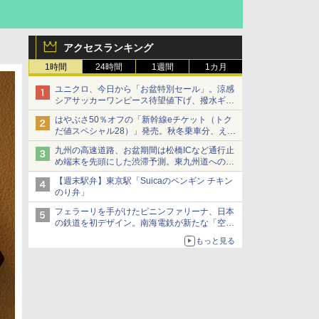
アクセスランキング
1時間
24時間
1週間
1カ月
ユニクロ、今日から「お盆特別セール」。涼感
シアサッカーワンピース待望値下げ、撥水ギア
ショーツは1990円に
はやぶさ50％オフの「新幹線eチケット（トク
だ値スペシャル28）」発売。秋冬乗車分、えき
ねっと限定
九州の高速道路、お盆期間は松橋ICなど通行止
め端末を先頭にした渋滞予測。東九州道への迂
回は料金調整を実施
【週末駅弁】東京駅「Suicaのペンギン チキン
のり弁」
フェラーリを手がけたピニンファリーナ、日本
の鉄道を初デザイン。南海電鉄が新たな「空港
特急」をなにわ筋線へ導入
もっと見る