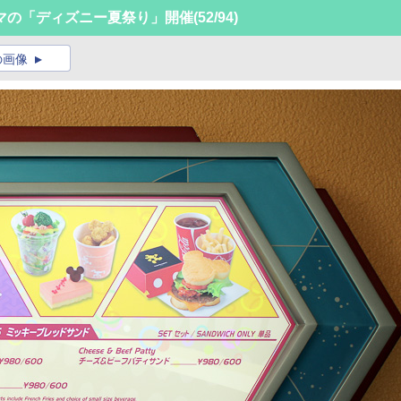
マの「ディズニー夏祭り」開催
(52/94)
の画像