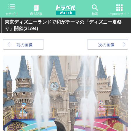
カテゴリ
過去記事
検索
Impressサイト
東京ディズニーランドで和がテーマの「ディズニー夏祭
り」開催
(31/94)
前の画像
次の画像