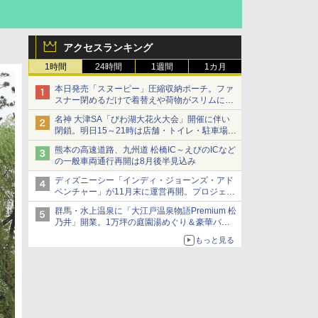
アクセスランキング
1時間
24時間
1週間
1カ月
本日発売「スヌーピー」圧縮収納ポーチ。ファ
スナー閉めるだけで着替えや荷物がスリムにま
とまる
名神 大津SA「びわ湖大花火大会」開催に伴い
閉鎖。明日15～21時は店舗・トイレ・駐車場の
利用不可
熊本の高速道路、九州道 松橋IC～えびのICなど
の一般車両通行再開は8月後半見込み
ディズニーシー「インディ・ジョーンズ・アド
ベンチャー」が11月末に運営再開。プロジェク
ションマッピングを追加、DPAは1500円
群馬・水上温泉に「大江戸温泉物語Premium 松
乃井」開業。1万坪の庭園湯めぐり＆豪華バイ
キングを体験してきた！
もっと見る