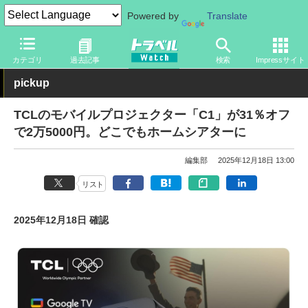
Powered by
Translate
トラベル Watch
旅の情報
セール
カテゴリ
過去記事
検索
Impressサイト
pickup
TCLのモバイルプロジェクター「C1」が31％オフ
で2万5000円。どこでもホームシアターに
編集部
2025年12月18日 13:00
リスト
2025年12月18日 確認