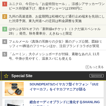
ユニクロ、今日から「お盆特別セール」。涼感シアサッカーワン
ピース待望値下げ、撥水ギアショーツは1990円に
九州の高速道路、お盆期間は松橋ICなど通行止め端末を先頭にし
た渋滞予測。東九州道への迂回は料金調整を実施
はやぶさ50％オフの「新幹線eチケット（トクだ値スペシャル
28）」発売。秋冬乗車分、えきねっと限定
フェルメール《真珠の耳飾りの少女》展のグッズ公開。図録/ミ
ッフィー/葬送のフリーレンほか、注目ブランドコラボが実現
「ムーミン」大小メッシュポーチが付録、素敵なあの人 11月
号。中身が見やすく、温泉スパにも使える
もっと見る
Special Site
SOUNDPEATSのイヤカフ型イヤフォン「UU2
イヤーカフ」をイヤカフマニアが語る
総合オーディオブランドに進化するSHANLING