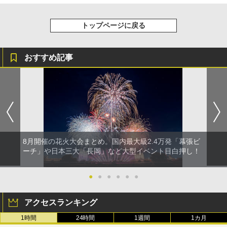
トップページに戻る
おすすめ記事
8月開催の花火大会まとめ。国内最大級2.4万発「幕張ビ
ーチ」や日本三大「長岡」など大型イベント目白押し！
●
●
●
●
●
●
アクセスランキング
1時間
24時間
1週間
1カ月