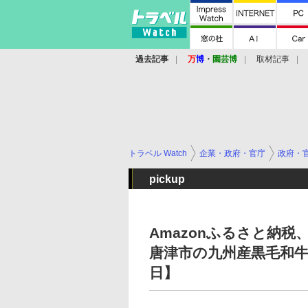
過去記事
万
博
・
園芸博
取材記事
トラベル Watch
企業・政府・官庁
政府・
pickup
Amazonふるさと納
唐津市の九州産黒毛和牛ハ
日】