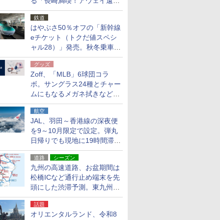
る「長崎満喫！アウェイ遠征
応援キャンペーン」
鉄道
はやぶさ50％オフの「新幹線
eチケット（トクだ値スペシ
ャル28）」発売。秋冬乗車
分、えきねっと限定
グッズ
Zoff、「MLB」6球団コラ
ボ。サングラス24種とチャー
ムにもなるメガネ拭きなど雑
貨24種
航空
JAL、羽田～香港線の深夜便
を9～10月限定で設定。弾丸
日帰りでも現地に19時間滞在
できる
道路
シーズン
九州の高速道路、お盆期間は
松橋ICなど通行止め端末を先
頭にした渋滞予測。東九州道
への迂回は料金調整を実施
話題
オリエンタルランド、令和8