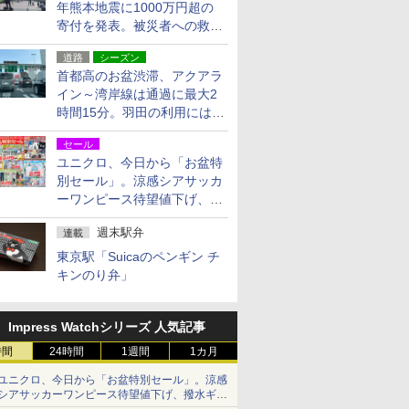
年熊本地震に1000万円超の
寄付を発表。被災者への救援
活動・復旧支援
道路
シーズン
首都高のお盆渋滞、アクアラ
イン～湾岸線は通過に最大2
時間15分。羽田の利用には
「空港西出口」の利用検討を
セール
ユニクロ、今日から「お盆特
別セール」。涼感シアサッカ
ーワンピース待望値下げ、撥
水ギアショーツは1990円に
週末駅弁
連載
東京駅「Suicaのペンギン チ
キンのり弁」
Impress Watchシリーズ 人気記事
時間
24時間
1週間
1カ月
ユニクロ、今日から「お盆特別セール」。涼感
シアサッカーワンピース待望値下げ、撥水ギア