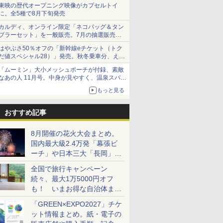
ショーツは1990円に
東映の歴代オープニング映像がカプセルトイ
に。全5種で8月下旬発売
カルディ、オンライン限定「ネコバッグ＆タン
ブラーセット」を一般販売。7月の抽選販売の
当選無効分
はやぶさ50％オフの「新幹線eチケット（トク
だ値スペシャル28）」発売。秋冬乗車分、えき
ねっと限定
「ムーミン」大小メッシュポーチが付録、素敵
なあの人 11月号。中身が見やすく、温泉スパに
も使える
もっと見る
おすすめ記事
8月開催の花火大会まとめ。
国内最大級2.4万発「幕張ビ
ーチ」や日本三大「長岡」な
ど大型イベント目白押し！
全国で旅行キャンペーン
続々、最大1万5000円オフ
も！ いまお得な自治体まと
め
「GREEN×EXPO2027」チケ
ット情報まとめ。紙・電子の