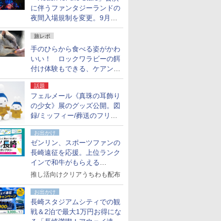
に伴うファンタジーランドの
夜間入場規制を変更。9月か
ら18時50分～20時ごろに
旅レポ
手のひらから食べる姿がかわ
いい！ ロックワラビーの餌
付け体験もできる、ケアンズ
でアサートン高原の日本語ガ
話題
イド付きツアーに参加してみ
フェルメール《真珠の耳飾り
た
の少女》展のグッズ公開。図
録/ミッフィー/葬送のフリー
レンほか、注目ブランドコラ
お出かけ
ボが実現
ゼンリン、スポーツファンの
長崎遠征を応援。上位ランク
インで和牛がもらえる
「GO！GO！長崎スタンプラ
推し活向けクリアうちわも配布
リー」
お出かけ
長崎スタジアムシティでの観
戦＆2泊で最大1万円お得にな