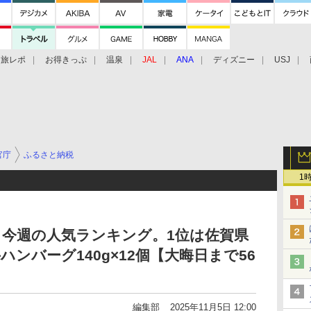
旅レポ
お得きっぷ
温泉
JAL
ANA
ディズニー
USJ
官庁
ふるさと納税
1
税、今週の人気ランキング。1位は佐賀県
ンバーグ140g×12個【大晦日まで56
編集部
2025年11月5日 12:00