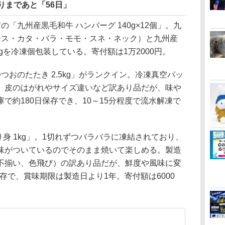
りまであと「56日」
「九州産黒毛和牛 ハンバーグ 140g×12個」。九
ース・カタ・バラ・モモ・スネ・ネック）と九州産
gを冷凍個包装している。寄付額は1万2000円。
おのたたき 2.5kg」がランクイン。冷凍真空パッ
。皮のはがれやサイズ違いなど訳あり品だが、味や
で約180日保存でき、10～15分程度で流水解凍で
身 1kg」。1切れずつバラバラに凍結されており、
味がついているのでそのまま焼いて楽しめる。製造
不揃い、色飛び）の訳あり品だが、鮮度や風味に変
保存で、賞味期限は製造日より1年。寄付額は6000