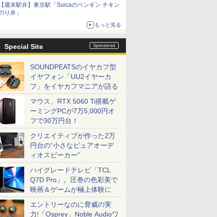
【週末駅弁】東京駅「Suicaのペンギン チキン
のり弁」
もっと見る
Special Site
SOUNDPEATSのイヤカフ型
イヤフォン「UU2イヤーカ
フ」をイヤカフマニアが語る
マウス、RTX 5060 Ti搭載ゲ
ーミングPCが7万5,000円オ
フで30万円台！
クリエイティブが作った2万
円台の“小さなピュアオーデ
ィオスピーカー”
ハイグレードテレビ「TCL
Q7D Pro」。圧巻の色彩美で
映画＆ゲームが極上体験に
エントリーなのに脅威の実
力!「Osprey」Noble Audioワ