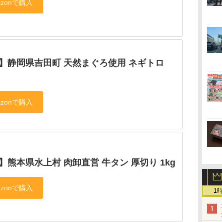
位】静岡県吉田町 天然まぐろ使用 ネギトロ
】熊本県水上村 肉卸直営 牛タン 厚切り 1kg
1