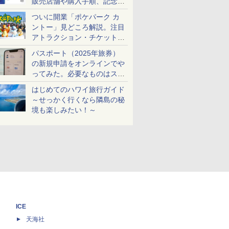
販売店舗や購入手順、記念チ
ケットも解説
ついに開業「ポケパーク カ
ントー」見どころ解説。注目
アトラクション・チケット手
配・来場前に必要な準備は？
パスポート（2025年旅券）
の新規申請をオンラインでや
ってみた。必要なものはスマ
ホとマイナカードのみ
はじめてのハワイ旅行ガイド
～せっかく行くなら隣島の秘
境も楽しみたい！～
ICE
天海社