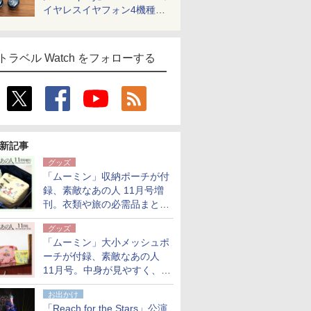
イヤレスイヤフォン4機種を
一気に聴く
トラベル Watch をフォローする
新記事
グッズ
「ムーミン」収納ポーチが付
録、素敵なあの人 11月号増
刊。衣類や旅の必需品まとま
る大小2個セット
グッズ
「ムーミン」大小メッシュポ
ーチが付録、素敵なあの人
11月号。中身が見やすく、温
泉スパにも使える
お出かけ
「Reach for the Stars」公演