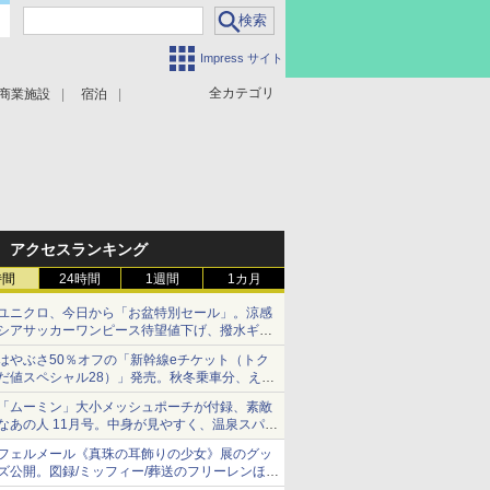
Impress サイト
全カテゴリ
商業施設
宿泊
アクセスランキング
時間
24時間
1週間
1カ月
ユニクロ、今日から「お盆特別セール」。涼感
シアサッカーワンピース待望値下げ、撥水ギア
ショーツは1990円に
はやぶさ50％オフの「新幹線eチケット（トク
だ値スペシャル28）」発売。秋冬乗車分、えき
ねっと限定
「ムーミン」大小メッシュポーチが付録、素敵
なあの人 11月号。中身が見やすく、温泉スパに
も使える
フェルメール《真珠の耳飾りの少女》展のグッ
ズ公開。図録/ミッフィー/葬送のフリーレンほ
か、注目ブランドコラボが実現