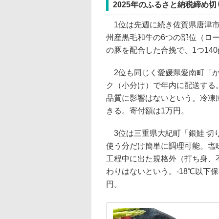
2025年のふるさと納税締め切
1位は先週に続き佐賀県唐津市の
州産黒毛和牛の6つの部位（ロ
の豚を配合した合挽で、1つ140
2位も同じく愛媛県愛南町「かつ
ク（小分け）で年内に配送する
品質に影響はないという。冷凍庫
きる。寄付額は1万円。
3位は三重県大紀町「銀鮭 切り
使う分だけ簡単に調理可能。塩
工程中に出た規格外（打ち身、
わりはないという。-18℃以下
円。