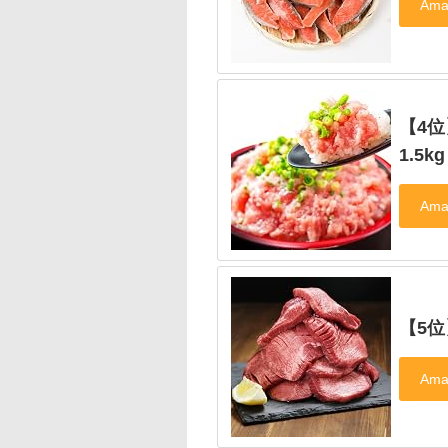
【4
1.5kg
【5位