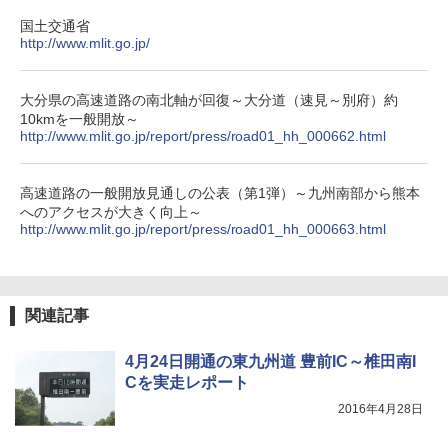
ーティング フルクローズ メッシュ 3-4人用
ポインターライト 強力 小型 緑色/赤色/青紫色
簡単設置 ポップアップテント エクルベージ
USB充電式 高精度 超長距離照射 長時間使用
新しい日本地理 地図・統計・移動から読み
国土交通省
ュ(BC仕様) PATC-150B(EB)
可能 安全ロック付き 高安全性 金属製耐久 コ
解く (講談社現代新書)
http://www.mlit.go.jp/
ンパクト多機能設計 持ち運び便利 アウトド
ア/オフィス/教育現場/展示会用 緑
￥9,990
￥1,540
大分県の高速道路の南北軸が回復～大分道（速見～別府）約
￥1,180
10kmを一般開放～
[キャンパーズコレクション 山善] 傘みたいに
http://www.mlit.go.jp/report/press/road01_hh_000662.html
広げるだけ パッとサッとテント キューブワ
イド ブラックコーティング フルクローズ メ
電動エアーポンプ SUP用 20PSI 電動ポンプ
ッシュ 4人用 簡単設置 ポップアップテント P
ゴムボート 空気入れ 空気抜き 自動停止 過熱
高速道路の一般開放見通しの公表（第1弾）～九州南部から熊本
ATCW-150B エクルベージュ
保護 日光可読lcd 7種類ノズル付き
へのアクセスが大きく向上～
http://www.mlit.go.jp/report/press/road01_hh_000663.html
￥-
￥7,884
関連記事
4月24日開通の東九州道 豊前IC～椎田南I
Cを実走レポート
2016年4月28日