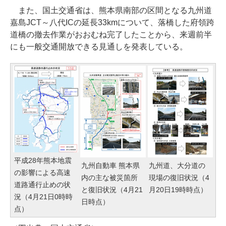
また、国土交通省は、熊本県南部の区間となる九州道
嘉島JCT～八代ICの延長33kmについて、落橋した府領跨
道橋の撤去作業がおおむね完了したことから、来週前半
にも一般交通開放できる見通しを発表している。
平成28年熊本地震
九州自動車 熊本県
九州道、大分道の
の影響による高速
内の主な被災箇所
現場の復旧状況（4
道路通行止めの状
と復旧状況（4月21
月20日19時時点）
況（4月21日0時時
日時点）
点）