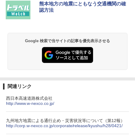
ッとサンシェード キューブ フルクローズ メ
防水 UVカット 4段階高さ調整 軽量 収納袋付
熊本地方の地震にともなう交通機関の確
ッシュ 簡単設置 ワンタッチテント キャンプ
き
￥2,079
認方法
&ハイキング カーキ PATC-150(KH)
￥6,459
￥6,830
地球の歩き方 スター・ウォーズ
熊撃退スプレー 熊よけスプレー 熊スプレー
PYKES PEAK (パイクスピーク) 着替えテン
【日本企業販売】超強力クマ対策スプレー 30
￥2,695
Google 検索で当サイトの記事を優先表示させる
ト プライバシー テント 【中が透けない】 1
0ml（連続噴射30秒）110ml（連続噴射15
人用 折りたたみ 防災グッズ 災害用トイレ ビ
秒）射程5～10m 安全ロック搭載 携帯収納袋
ーチ ピクニック ポップアップテント 携帯 簡
付き ヒグマ・イノシシ対策 自治体・教育機
易 トイレテント (ブラック)
関の購入実績 登山・キャンプ・アウトドア・
防災用品 長期保存可能 緊急時用 日本国内発
A09 地球の歩き方 イタリア 2026～2027 地
送
￥4,980
球の歩き方A ヨーロッパ
￥3,680
￥2,479
関連リンク
ENDLESS BASE 《めざましテレビで紹介》
テント ワンタッチ RENEW 幅200 2-3人用 43
500002(89232)
GRANDOOR ステンレス保冷剤 2個セット 2
西日本高速道路株式会社
026リニューアル 急速冷凍 空間倍増 衛生的
http://www.w-nexco.co.jp/
A26 地球の歩き方 チェコ ポーランド スロヴ
コンパクト 保冷力長持ち
ァキア 2026～2027 地球の歩き方A ヨーロッ
￥5,999
パ
￥2,980
九州地方地震による通行止め・災害状況等について（第12報）
￥2,277
http://corp.w-nexco.co.jp/corporate/release/kyushu/h28/0421/
[キャンパーズコレクション 山善] 傘みたいに
広げるだけ パッとサッとテント ブラックコ