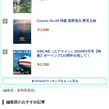
Coyote No.89 特集 星野道夫 夢見る旅
￥1,540
AIRLINE（エアライン）2026年9月号【特
集】ボーイング110周年を祝して！
￥1,760
Amazonランキングをもっと見る
（編集部：多和田新也）
D40 地球の歩き方 チェンマイ タイ北部の魅
[キャンパーズコレクション 山善] ポップアッ
DEWEL パラソル 大型 ビーチ アウトドアパ
編集部のおすすめ記事
力的な町 2026～2027 地球の歩き方D アジア
プテント 傘みたいに広げて畳める パッとサ
ラソル ガーデン サイトシート付 折りたたみ