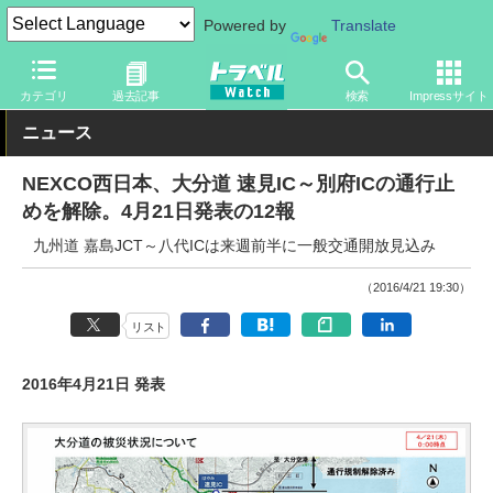
Powered by
Translate
トラベル Watch
旅の方法
クルマ旅
道路
カテゴリ
過去記事
検索
Impressサイト
ニュース
NEXCO西日本、大分道 速見IC～別府ICの通行止
めを解除。4月21日発表の12報
九州道 嘉島JCT～八代ICは来週前半に一般交通開放見込み
（2016/4/21 19:30）
リスト
2016年4月21日 発表