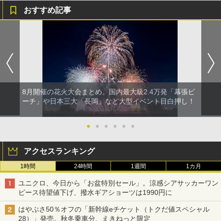
おすすめ記事
8月開催の花火大会まとめ。国内最大級2.4万発「幕張ビ
ーチ」や日本三大「長岡」など大型イベント目白押し！
●
●
●
●
●
●
アクセスランキング
1時間
24時間
1週間
1カ月
ユニクロ、今日から「お盆特別セール」。涼感シアサッカーワン
ピース待望値下げ、撥水ギアショーツは1990円に
はやぶさ50％オフの「新幹線eチケット（トクだ値スペシャル
28）」発売。秋冬乗車分、えきねっと限定