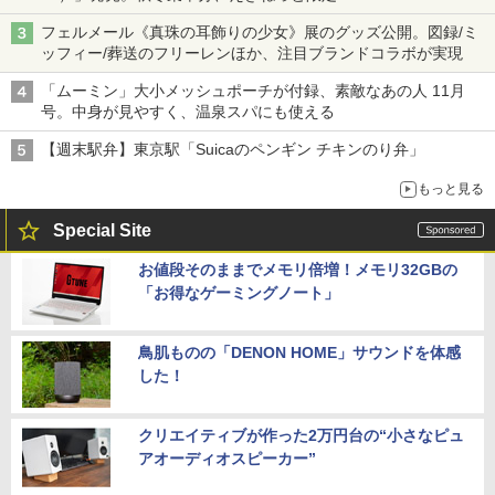
フェルメール《真珠の耳飾りの少女》展のグッズ公開。図録/ミ
ッフィー/葬送のフリーレンほか、注目ブランドコラボが実現
「ムーミン」大小メッシュポーチが付録、素敵なあの人 11月
号。中身が見やすく、温泉スパにも使える
【週末駅弁】東京駅「Suicaのペンギン チキンのり弁」
もっと見る
Special Site
お値段そのままでメモリ倍増！メモリ32GBの
「お得なゲーミングノート」
鳥肌ものの「DENON HOME」サウンドを体感
した！
クリエイティブが作った2万円台の“小さなピュ
アオーディオスピーカー”