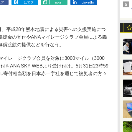
ェア
はてブ
note
LinkedIn
日、平成28年熊本地震による災害への支援実施につ
義援金の寄付やANAマイレージクラブ会員による義
無償渡航の提供などを行なう。
イレージクラブ会員を対象に3000マイル（3000
ANA SKY WEBより受け付け。5月31日23時59
イル寄付相当額を日本赤十字社を通じて被災者の方々