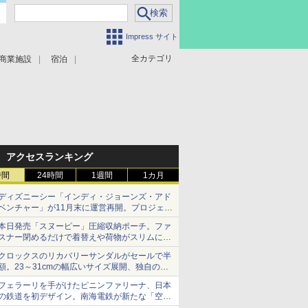
Impress サイト
全カテゴリ
商業施設
宿泊
アクセスランキング
時間
24時間
1週間
1カ月
ディズニーシー「インディ・ジョーンズ・アド
ベンチャー」が11月末に運営再開。プロジェク
ションマッピングを追加、DPAは1500円
本日発売「スヌーピー」圧縮収納ポーチ。ファ
スナー閉めるだけで着替えや荷物がスリムにま
とまる
クロックスのリカバリーサンダルがセールで半
額。23～31cmの幅広いサイズ展開、独自のク
ッション素材を採用
フェラーリを手がけたピニンファリーナ、日本
の鉄道を初デザイン。南海電鉄が新たな「空港
特急」をなにわ筋線へ導入