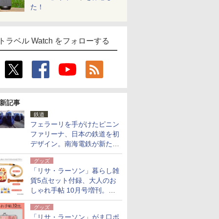
た！
トラベル Watch をフォローする
新記事
鉄道
フェラーリを手がけたピニン
ファリーナ、日本の鉄道を初
デザイン。南海電鉄が新たな
「空港特急」をなにわ筋線へ
グッズ
導入
「リサ・ラーソン」暮らし雑
貨5点セット付録、大人のお
しゃれ手帖 10月号増刊。
USBケーブルや缶ケースなど
グッズ
「リサ・ラーソン」がま口ポ