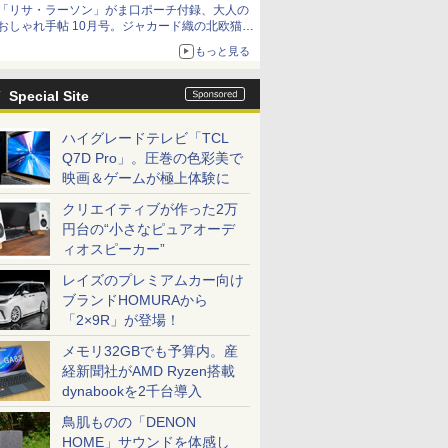
「リサ・ラーソン」がま口ポーチ付録、大人の
おしゃれ手帖 10月号。ジャカード織の北欧猫デ
ザイン
もっと見る
Special Site
ハイグレードテレビ「TCL
Q7D Pro」。圧巻の色彩美で
映画＆ゲームが極上体験に
クリエイティブが作った2万
円台の“小さなピュアオーデ
ィオスピーカー”
レイズのプレミアムカー向け
ブランドHOMURAから
「2×9R」が登場！
メモリ32GBでも予算内。産
経新聞社がAMD Ryzen搭載
dynabookを2千台導入
鳥肌ものの「DENON
HOME」サウンドを体感し