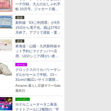
ーチ付録、大人のおしゃれ手
帖 10月号。ジャカード織の
北欧猫デザイン
鉄道
新幹線「EXご利用票」が9月
15日から電子化、紙は27年2
月終了。アプリで遅延・運休
も確認可能に
鉄道
東海道・山陽・九州新幹線ネ
ット予約にマイナンバー活
用、U22/シニア/障がい者割
を9月15日から発売
セール
クロックスのリカバリーサン
ダルがセールで半額。23～
31cmの幅広いサイズ展開、
独自のクッション素材を採用
Amazon 暮らし応援サマーSale
最終日
シーズン
ホテルニューオータニ幕張、
ナイトプールに2種類の「学