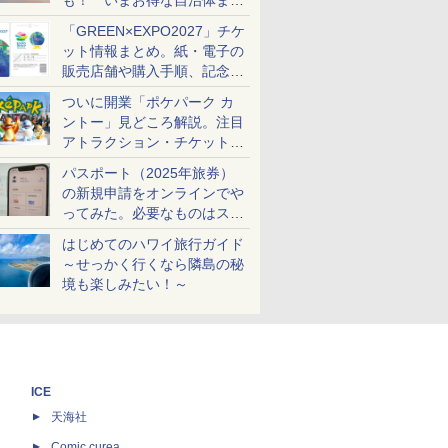
も！ いまお得な自治体まと
め
「GREEN×EXPO2027」チケ
ット情報まとめ。紙・電子の
販売店舗や購入手順、記念チ
ケットも解説
ついに開業「ポケパーク カ
ントー」見どころ解説。注目
アトラクション・チケット手
配・来場前に必要な準備は？
パスポート（2025年旅券）
の新規申請をオンラインでや
ってみた。必要なものはスマ
ホとマイナカードのみ
はじめてのハワイ旅行ガイド
～せっかく行くなら隣島の秘
境も楽しみたい！～
ICE
天海社
ス
Comic curea