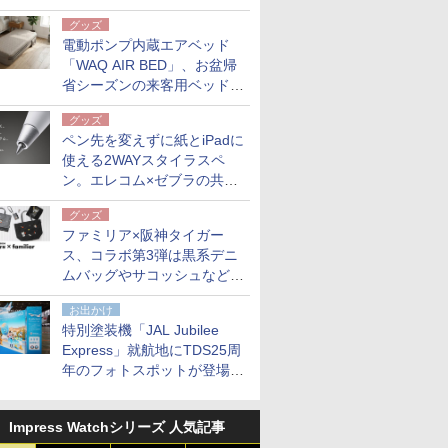
グッズ
電動ポンプ内蔵エアベッド
「WAQ AIR BED」、お盆帰
省シーズンの来客用ベッドに
も。使用後は収納バッグでコ
グッズ
ンパクトに保管
ペン先を変えずに紙とiPadに
使える2WAYスタイラスペ
ン。エレコム×ゼブラの共同
開発
グッズ
ファミリア×阪神タイガー
ス、コラボ第3弾は黒系デニ
ムバッグやサコッシュなど6
点。8月21日オンラインスト
お出かけ
アで発売
特別塗装機「JAL Jubilee
Express」就航地にTDS25周
年のフォトスポットが登場。
10月末まで青森空港に
Impress Watchシリーズ 人気記事