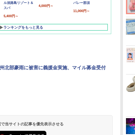
ル淡路島リゾート＆
バレー那須
4,000円～
スパ
11,000円～
5,400円～
ランキングをもっと見る
九州北部豪雨に被害に義援金実施、マイル募金受付
北陸 福井 あわら
品川プリンスホテ
舞浜ビューホテル
箱根湯本温泉 ホテ
ホテルトラスティ東
オリエンタルホテル
下呂温泉 水明館
住友不動産ホテル ヴ
東京ベイ舞浜ホテル
温泉 清風荘（北陸
ル イーストタワー
ｂｙ ＨＵＬＩＣ
ル おかだ
京ベイサイド
東京ベイ
ィラフォンテーヌグラ
ファーストリゾート
8,250円～
最大級の庭園露天風
（旧：東京ベイ舞浜
ンド東京有明
9,958円～
11,200円～
5,450円～
5,200円～
4,290円～
呂の宿 清風荘）
ホテル）
19,541円～
5,758円～
6,070円～
 検索で当サイトの記事を優先表示させる