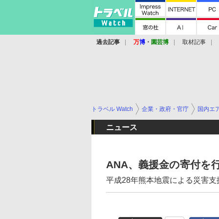
過去記事
万
博
・
園芸博
取材記事
トラベル Watch
企業・政府・官庁
国内エ
ニュース
ANA、義援金の寄付を
平成28年熊本地震による災害支