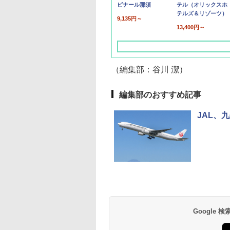
ピナール那須
テル（オリックスホ
テルズ＆リゾーツ）
9,135円～
13,400円～
（編集部：谷川 潔）
編集部のおすすめ記事
JAL、
草津温泉 ホテル櫻
品川プリンスホテル
グランドニッコー東
海のサウナ＆スパ
東京ドームホテル
シェラトン・グラン
井
京ベイ 舞浜
オールインクルーシ
デ・トーキョーベ
7,037円～
7,980円～
ブ 島原温泉ホテル
イ・ホテル
14,300円～
6,800円～
南風楼
10,450円～
7,950円～
Google