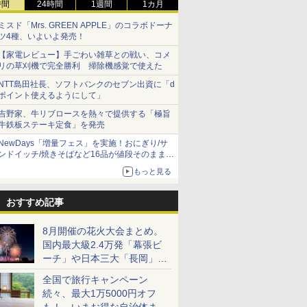
時間
24時間
1週間
1カ月
ミスド「Mrs. GREEN APPLE」のコラボドーナ
ツ4種、いよいよ発売！
【家電レビュー】手ごわい雑草との戦い、コメ
リの草刈機で完全勝利 掃除機感覚で使えた
NTT島田社長、ソフトバンクのセブン出資に「d
ポイント使えるようにして」
吉野家、牛リブロースを熱々で提供する「極旨
牛鉄板ステーキ定食」を発売
NewDays「増量フェス」を実施！おにぎり/サ
ンドイッチ/焼きそばなど16品が値段そのままで
ボリュームアップ
もっと見る
おすすめ記事
8月開催の花火大会まとめ。
国内最大級2.4万発「幕張ビ
ーチ」や日本三大「長岡」な
ど大型イベント目白押し！
全国で旅行キャンペーン
続々、最大1万5000円オフ