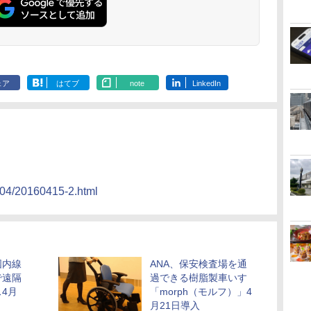
ェア
はてブ
note
LinkedIn
604/20160415-2.html
国内線
ANA、保安検査場を通
で遠隔
過できる樹脂製車いす
4月
「morph（モルフ）」4
月21日導入