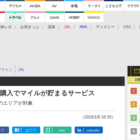
旅レポ
お得きっぷ
温泉
JAL
ANA
ディズニー
USJ
アライン
JAL
1
の購入でマイルが貯まるサービス
のエリアが対象
（2016/1/8 18:33）
ェア
はてブ
note
LinkedIn