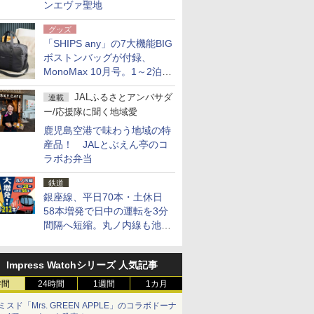
ンエヴァ聖地
CBdkpBTIN9g0ODjIFbg1aDb4OTg06CxoLMkvGMZ4LJgsKCooLEXy
グッズ
「SHIPS any」の7大機能BIG
ボストンバッグが付録、
MonoMax 10月号。1～2泊の
荷物、キャリーオンも可能
JALふるさとアンバサダ
連載
ー/応援隊に聞く地域愛
鹿児島空港で味わう地域の特
産品！ JALとぶえん亭のコ
ラボお弁当
鉄道
銀座線、平日70本・土休日
58本増発で日中の運転を3分
間隔へ短縮。丸ノ内線も池袋
～中野坂上を4分間隔に
Impress Watchシリーズ 人気記事
時間
24時間
1週間
1カ月
ミスド「Mrs. GREEN APPLE」のコラボドーナ