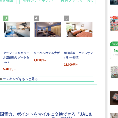
付き客室
都内シティホテル
舞浜ファミリー向け
グランドメルキュー
リーベルホテル大阪
那須温泉 ホテルサン
ル淡路島リゾート＆
バレー那須
4,000円～
スパ
11,000円～
5,400円～
ランキングをもっと見る
中国電力、ポイントをマイルに交換できる「JAL＆