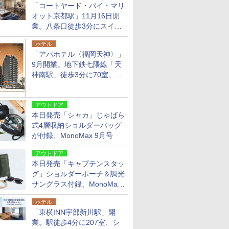
「コートヤード・バイ・マリ
オット京都駅」11月16日開
業。八条口徒歩3分にスイー
ト含む全270室、ダイニング
ホテル
も併設
「アパホテル〈福岡天神〉」
9月開業。地下鉄七隈線「天
神南駅」徒歩3分に70室、エ
リア初の直営店
アウトドア
本日発売「シャカ」じゃばら
式4層収納ショルダーバッグ
が付録、MonoMax 9月号
アウトドア
本日発売「キャプテンスタッ
グ」ショルダーポーチ＆調光
サングラス付録、MonoMax
9月号増刊
ホテル
「東横INN宇部新川駅」開
業。駅徒歩4分に207室、シ