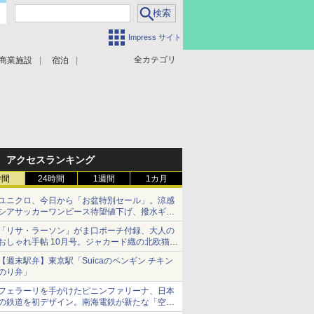
Impress サイト
全カテゴリ
商業施設
宿泊
アクセスランキング
時間
24時間
1週間
1カ月
ユニクロ、今日から「お盆特別セール」。涼感
シアサッカーワンピース待望値下げ、撥水ギア
ショーツは1990円に
「リサ・ラーソン」がま口ポーチ付録、大人の
おしゃれ手帖 10月号。ジャカード織の北欧猫デ
ザイン
【週末駅弁】東京駅「Suicaのペンギン チキン
のり弁」
フェラーリを手がけたピニンファリーナ、日本
の鉄道を初デザイン。南海電鉄が新たな「空港
特急」をなにわ筋線へ導入