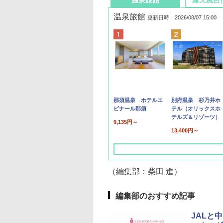
温泉旅館
露天風呂
温泉旅館
更新日時：2026/08/07 15:00
那須温泉 ホテルエ
別府温泉 杉乃井ホ
ピナール那須
テル（オリックスホ
テルズ＆リゾーツ）
9,135円～
13,400円～
（編集部：柴田 進）
編集部のおすすめ記事
JALと