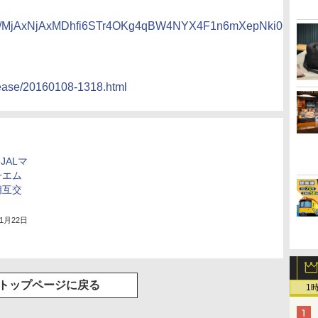
_uploads/MjAxNjAxMDhfi6STr4OKg4qBW4NYX4F1n6mXepNki0
lease/20160108-1318.html
JALマ
丹エム
相互交
年1月22日
トップページに戻る
1