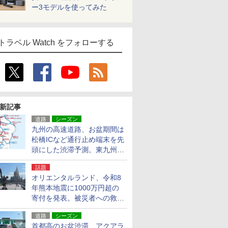
ー3モデルを使ってみた
トラベル Watch をフォローする
新記事
道路
シーズン
九州の高速道路、お盆期間は
松橋ICなど通行止め端末を先
頭にした渋滞予測。東九州道
への迂回は料金調整を実施
話題
オリエンタルランド、令和8
年熊本地震に1000万円超の
寄付を発表。被災者への救援
活動・復旧支援
道路
シーズン
首都高のお盆渋滞、アクアラ