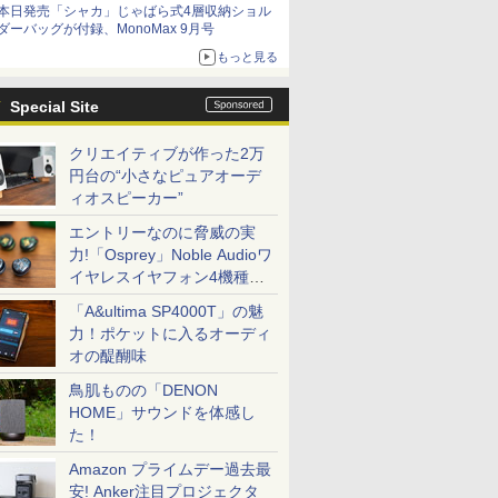
本日発売「シャカ」じゃばら式4層収納ショル
ダーバッグが付録、MonoMax 9月号
もっと見る
Special Site
クリエイティブが作った2万
円台の“小さなピュアオーデ
ィオスピーカー”
エントリーなのに脅威の実
力!「Osprey」Noble Audioワ
イヤレスイヤフォン4機種を
一気に聴く
「A&ultima SP4000T」の魅
力！ポケットに入るオーディ
オの醍醐味
鳥肌ものの「DENON
HOME」サウンドを体感し
た！
Amazon プライムデー過去最
安! Anker注目プロジェクタ