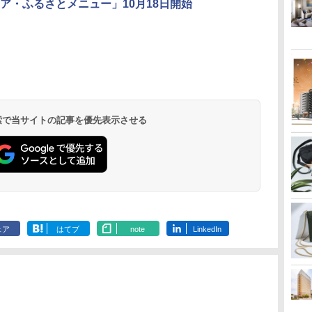
ア・ふるさとメニュー」10月18日開始
北陸 福井 あわら
品川プリンスホテ
舞浜ビューホテル
箱根湯本温泉 ホテ
ホテルトラスティ東
オリエンタルホテル
下呂温泉 水明館
住友不動産ホテル ヴ
東京ベイ舞浜ホテル
温泉 清風荘（北陸
ル イーストタワー
ｂｙ ＨＵＬＩＣ
ル おかだ
京ベイサイド
東京ベイ
ィラフォンテーヌグラ
ファーストリゾート
8,250円～
最大級の庭園露天風
（旧：東京ベイ舞浜
ンド東京有明
9,958円～
11,200円～
5,450円～
5,200円～
4,290円～
呂の宿 清風荘）
ホテル）
19,541円～
5,758円～
6,070円～
 検索で当サイトの記事を優先表示させる
ェア
はてブ
note
LinkedIn