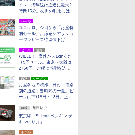
イン～湾岸線は通過に最大2
時間15分。羽田の利用には
「空港西出口」の利用検討を
セール
ユニクロ、今日から「お盆特
別セール」。涼感シアサッカ
ーワンピース待望値下げ、撥
水ギアショーツは1990円に
セール
道路
WILLER、高速バス1kmあた
り5円セール。東京～大阪は
2750円、ご縁に感謝を込め
た20周年記念キャンペーン
道路
シーズン
お盆各地の渋滞、日付・道路
別の通過所要時間の一覧。ピ
ークは下り8日・13日、上り
14日・15日
週末駅弁
連載
東京駅「Suicaのペンギン チ
キンのり弁」
ホテル