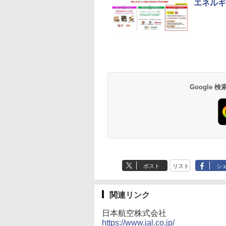
エネルギ
草津温泉 ホテル櫻
品川プリンスホテル
グランドニッコー東
海のサウナ＆スパ
東京ドームホテル
シェラトン・グラン
井
京ベイ 舞浜
オールインクルーシ
デ・トーキョーベ
7,037円～
7,980円～
ブ 島原温泉ホテル
イ・ホテル
14,300円～
6,800円～
南風楼
10,450円～
7,950円～
Google
ポスト
リスト
シ
関連リンク
日本航空株式会社
https://www.jal.co.jp/