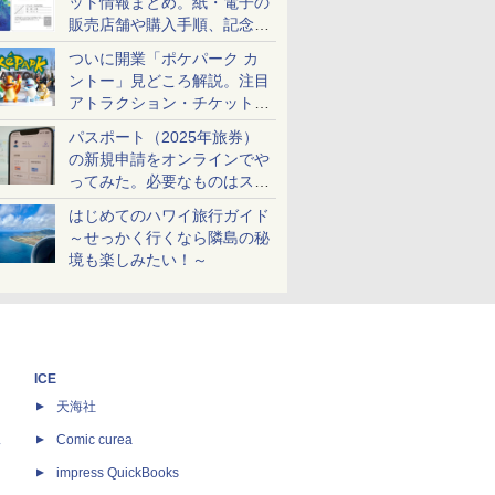
ット情報まとめ。紙・電子の
販売店舗や購入手順、記念チ
ケットも解説
ついに開業「ポケパーク カ
ントー」見どころ解説。注目
アトラクション・チケット手
配・来場前に必要な準備は？
パスポート（2025年旅券）
の新規申請をオンラインでや
ってみた。必要なものはスマ
ホとマイナカードのみ
はじめてのハワイ旅行ガイド
～せっかく行くなら隣島の秘
境も楽しみたい！～
ICE
天海社
ス
Comic curea
impress QuickBooks