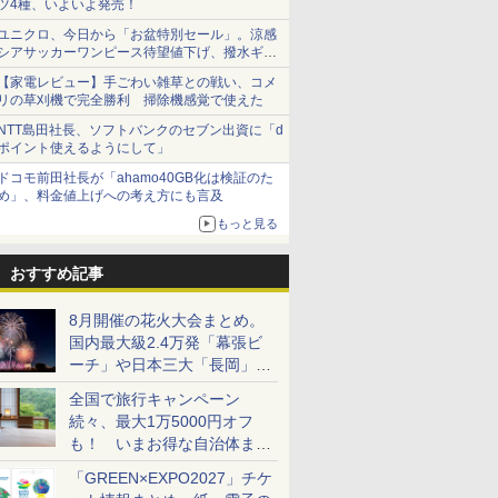
ツ4種、いよいよ発売！
ユニクロ、今日から「お盆特別セール」。涼感
シアサッカーワンピース待望値下げ、撥水ギア
ショーツは1990円に
【家電レビュー】手ごわい雑草との戦い、コメ
リの草刈機で完全勝利 掃除機感覚で使えた
NTT島田社長、ソフトバンクのセブン出資に「d
ポイント使えるようにして」
ドコモ前田社長が「ahamo40GB化は検証のた
め」、料金値上げへの考え方にも言及
もっと見る
おすすめ記事
8月開催の花火大会まとめ。
国内最大級2.4万発「幕張ビ
ーチ」や日本三大「長岡」な
ど大型イベント目白押し！
全国で旅行キャンペーン
続々、最大1万5000円オフ
も！ いまお得な自治体まと
め
「GREEN×EXPO2027」チケ