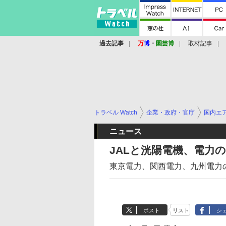
過去記事
万
博
・
園芸博
取材記事
トラベル Watch
企業・政府・官庁
国内エ
ニュース
JALと洸陽電機、電力
東京電力、関西電力、九州電力
ポスト
リスト
シ