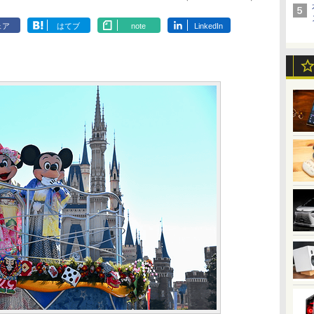
ェア
はてブ
note
LinkedIn