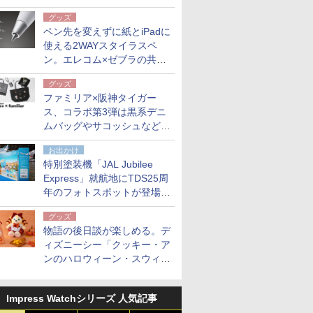
も。使用後は収納バッグでコ
グッズ
ンパクトに保管
ペン先を変えずに紙とiPadに
使える2WAYスタイラスペ
ン。エレコム×ゼブラの共同
開発
グッズ
ファミリア×阪神タイガー
ス、コラボ第3弾は黒系デニ
ムバッグやサコッシュなど6
点。8月21日オンラインスト
お出かけ
アで発売
特別塗装機「JAL Jubilee
Express」就航地にTDS25周
年のフォトスポットが登場。
10月末まで青森空港に
グッズ
物語の後日談が楽しめる。デ
ィズニーシー「クッキー・ア
ンのハロウィーン・スウィー
トサプライズ」限定グッズ公
開
Impress Watchシリーズ 人気記事