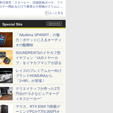
本日発売「スヌーピー」圧縮収納ポーチ。ファ
スナー閉めるだけで着替えや荷物がスリムにま
とまる
もっと見る
Special Site
「A&ultima SP4000T」の魅
力！ポケットに入るオーディ
オの醍醐味
SOUNDPEATSのイヤカフ型
イヤフォン「UU2イヤーカ
フ」をイヤカフマニアが語る
レイズのプレミアムカー向け
ブランドHOMURAから
「2×9R」が登場！
クリエイティブが作った2万
円台の“小さなピュアオーデ
ィオスピーカー”
マウス、RTX 5060 Ti搭載ゲ
ーミングPCが7万5,000円オ