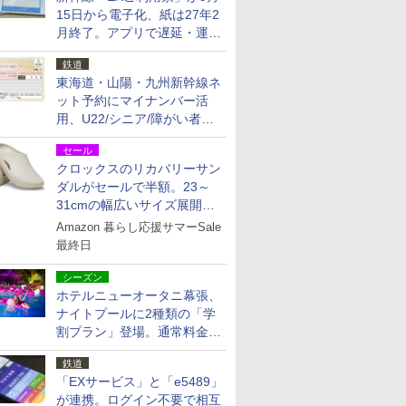
15日から電子化、紙は27年2
月終了。アプリで遅延・運休
も確認可能に
鉄道
東海道・山陽・九州新幹線ネ
ット予約にマイナンバー活
用、U22/シニア/障がい者割
を9月15日から発売
セール
クロックスのリカバリーサン
ダルがセールで半額。23～
31cmの幅広いサイズ展開、
独自のクッション素材を採用
Amazon 暮らし応援サマーSale
最終日
シーズン
ホテルニューオータニ幕張、
ナイトプールに2種類の「学
割プラン」登場。通常料金の
およそ半額でお得に夜活
鉄道
「EXサービス」と「e5489」
が連携。ログイン不要で相互