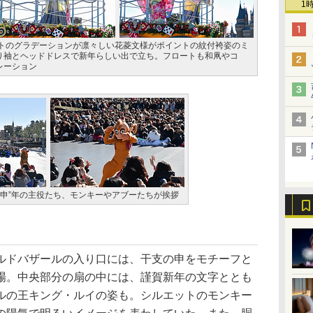
1
イトのグラデーションが凛々しい花菱文様がポイントの紋付袴姿のミ
り袖とヘッドドレスで新年らしい出で立ち。フロートも和凧やコ
レーション
“申”年の主役たち、モンキーやアブーたちが挨拶
ドバザールの入り口には、干支の申をモチーフと
場。中央部分の扇の中には、謹賀新年の文字ととも
ルの王キング・ルイの姿も。シルエットのモンキー