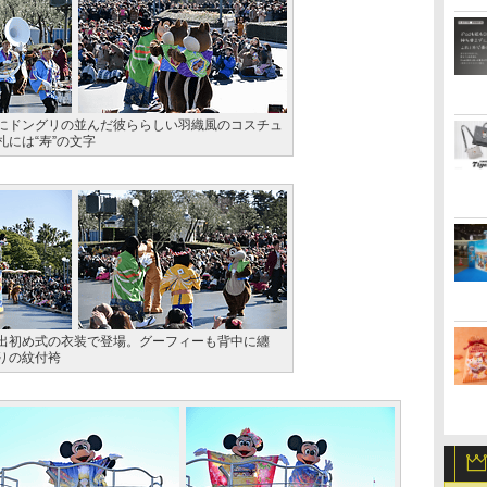
にドングリの並んだ彼ららしい羽織風のコスチュ
には“寿”の文字
出初め式の衣装で登場。グーフィーも背中に纏
りの紋付袴