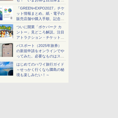
も！ いまお得な自治体まと
め
「GREEN×EXPO2027」チケ
ット情報まとめ。紙・電子の
販売店舗や購入手順、記念チ
ケットも解説
ついに開業「ポケパーク カ
ントー」見どころ解説。注目
アトラクション・チケット手
配・来場前に必要な準備は？
パスポート（2025年旅券）
の新規申請をオンラインでや
ってみた。必要なものはスマ
ホとマイナカードのみ
はじめてのハワイ旅行ガイド
～せっかく行くなら隣島の秘
境も楽しみたい！～