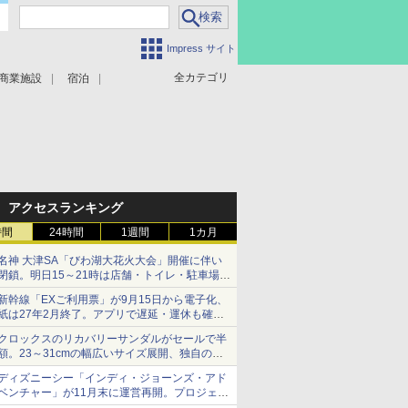
Impress サイト
全カテゴリ
商業施設
宿泊
アクセスランキング
時間
24時間
1週間
1カ月
名神 大津SA「びわ湖大花火大会」開催に伴い
閉鎖。明日15～21時は店舗・トイレ・駐車場の
利用不可
新幹線「EXご利用票」が9月15日から電子化、
紙は27年2月終了。アプリで遅延・運休も確認
可能に
クロックスのリカバリーサンダルがセールで半
額。23～31cmの幅広いサイズ展開、独自のク
ッション素材を採用
ディズニーシー「インディ・ジョーンズ・アド
ベンチャー」が11月末に運営再開。プロジェク
ションマッピングを追加、DPAは1500円