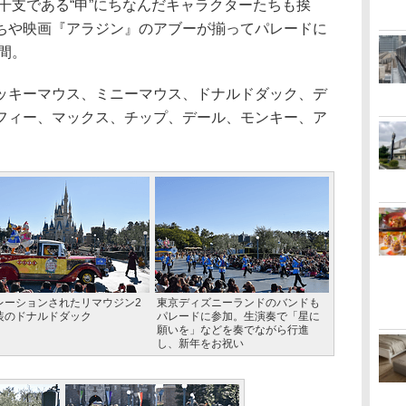
干支である“申”にちなんだキャラクターたちも挨
ちや映画『アラジン』のアブーが揃ってパレードに
分間。
キーマウス、ミニーマウス、ドナルドダック、デ
フィー、マックス、チップ、デール、モンキー、ア
レーションされたリマウジン2
東京ディズニーランドのバンドも
装のドナルドダック
パレードに参加。生演奏で「星に
願いを」などを奏でながら行進
し、新年をお祝い