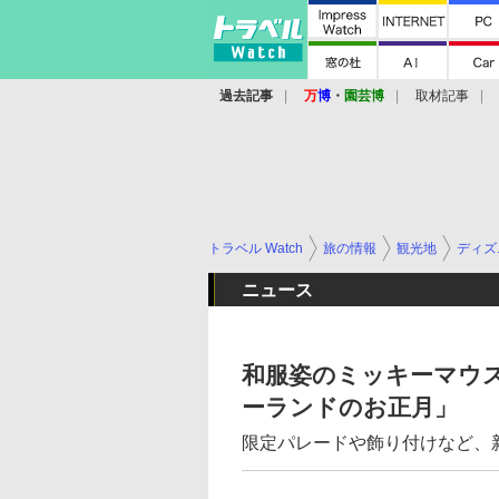
過去記事
万
博
・
園芸博
取材記事
トラベル Watch
旅の情報
観光地
ディズ
ニュース
和服姿のミッキーマウ
ーランドのお正月」
限定パレードや飾り付けなど、