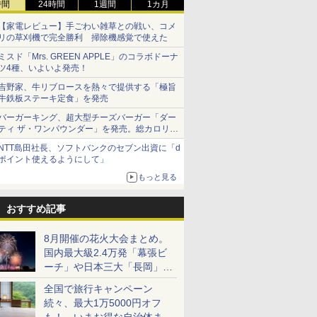
時間
24時間
1週間
1カ月
【家電レビュー】手ごわい雑草との戦い、コメ
リの草刈機で完全勝利 掃除機感覚で使えた
ミスド「Mrs. GREEN APPLE」のコラボドーナ
ツ4種、いよいよ発売！
吉野家、牛リブロースを熱々で提供する「極旨
牛鉄板ステーキ定食」を発売
バーガーキング、超大型チーズバーガー「ダー
ティ ザ・ワンパウンダー」を発売。総カロリー
約1656kcal、総重量約527g！
NTT島田社長、ソフトバンクのセブン出資に「d
ポイント使えるようにして」
もっと見る
おすすめ記事
8月開催の花火大会まとめ。
国内最大級2.4万発「幕張ビ
ーチ」や日本三大「長岡」な
ど大型イベント目白押し！
全国で旅行キャンペーン
続々、最大1万5000円オフ