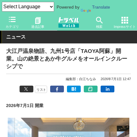
Powered by
Translate
トラベル Watch
旅の情報
ホテル・旅館
宿泊
カテゴリ
過去記事
検索
Impressサイト
ニュース
大江戸温泉物語、九州1号店「TAOYA阿蘇」開
業。山の絶景とあか牛グルメをオールインクルー
シブで
編集部：白江ちなみ
2026年7月1日 12:47
リスト
2026年7月1日 開業