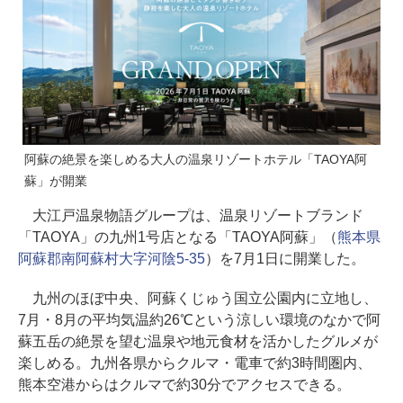
阿蘇の絶景を楽しめる大人の温泉リゾートホテル「TAOYA阿
蘇」が開業
大江戸温泉物語グループは、温泉リゾートブランド
「TAOYA」の九州1号店となる「TAOYA阿蘇」（
熊本県
阿蘇郡南阿蘇村大字河陰5-35
）を7月1日に開業した。
九州のほぼ中央、阿蘇くじゅう国立公園内に立地し、
7月・8月の平均気温約26℃という涼しい環境のなかで阿
蘇五岳の絶景を望む温泉や地元食材を活かしたグルメが
楽しめる。九州各県からクルマ・電車で約3時間圏内、
熊本空港からはクルマで約30分でアクセスできる。