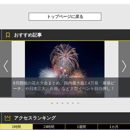
トップページに戻る
おすすめ記事
8月開催の花火大会まとめ。国内最大級2.4万発「幕張ビ
ーチ」や日本三大「長岡」など大型イベント目白押し！
●
●
●
●
●
●
アクセスランキング
1時間
24時間
1週間
1カ月