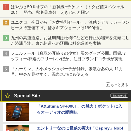
はやぶさ50％オフの「新幹線eチケット（トクだ値スペシャル
28）」発売。秋冬乗車分、えきねっと限定
ユニクロ、今日から「お盆特別セール」。涼感シアサッカーワン
ピース待望値下げ、撥水ギアショーツは1990円に
九州の高速道路、お盆期間は松橋ICなど通行止め端末を先頭にし
た渋滞予測。東九州道への迂回は料金調整を実施
フェルメール《真珠の耳飾りの少女》展のグッズ公開。図録/ミ
ッフィー/葬送のフリーレンほか、注目ブランドコラボが実現
「ムーミン」大小メッシュポーチが付録、素敵なあの人 11月
号。中身が見やすく、温泉スパにも使える
もっと見る
Special Site
「A&ultima SP4000T」の魅力！ポケットに入
るオーディオの醍醐味
エントリーなのに脅威の実力!「Osprey」Nobl