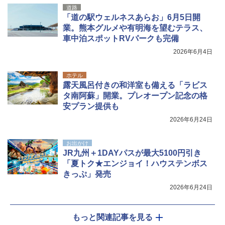
道路
「道の駅ウェルネスあらお」6月5日開
業。熊本グルメや有明海を望むテラス、
車中泊スポットRVパークも完備
2026年6月4日
ホテル
露天風呂付きの和洋室も備える「ラビス
タ南阿蘇」開業。プレオープン記念の格
安プラン提供も
2026年6月24日
お出かけ
JR九州＋1DAYパスが最大5100円引き
「夏トク★エンジョイ！ハウステンボス
きっぷ」発売
2026年6月24日
もっと関連記事を見る