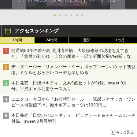
●
●
●
●
●
●
アクセスランキング
1時間
24時間
1週間
1カ月
開通約50年の首都高 荒川湾岸橋、大規模修繕の現場を見てき
た。「塗膜の剥がれ・土台の腐食・一部で断面欠損や破断」など
深刻な損傷、どう直す？
ディズニーシー「リメンバー・ミー」ポップコーンバケット初登
場。ミゲルとおそろいコーデも楽しめる
本日発売「日焼けキティ」文具9点セットが付録、sweet 9月
号。平成ギャルな缶ケース入り
ユニクロ、今日から「お盆特別セール」。涼感シアサッカーワン
ピース待望値下げ、撥水ギアショーツは1990円に
本日発売「日焼けハローキティ」ビッグトート＆チャームポーチ
付録、sweet 9月号増刊
もっと見る