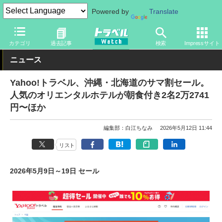
Powered by
Translate
トラベル Watch
旅の情報
セール
カテゴリ
過去記事
検索
Impressサイト
ニュース
Yahoo!トラベル、沖縄・北海道のサマ割セール。
人気のオリエンタルホテルが朝食付き2名2万2741
円〜ほか
編集部：白江ちなみ
2026年5月12日 11:44
リスト
2026年5月9日～19日 セール