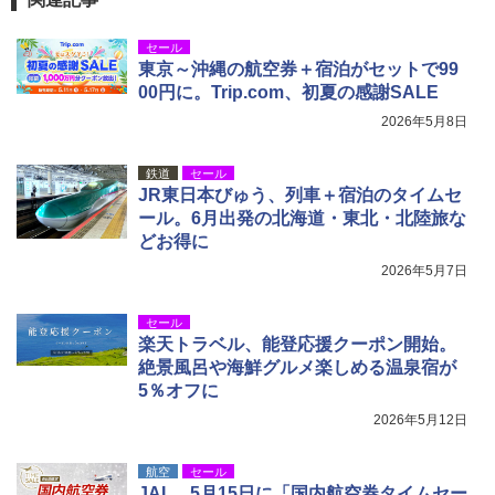
セール
東京～沖縄の航空券＋宿泊がセットで99
00円に。Trip.com、初夏の感謝SALE
2026年5月8日
鉄道
セール
JR東日本びゅう、列車＋宿泊のタイムセ
ール。6月出発の北海道・東北・北陸旅な
どお得に
2026年5月7日
セール
楽天トラベル、能登応援クーポン開始。
絶景風呂や海鮮グルメ楽しめる温泉宿が
5％オフに
2026年5月12日
航空
セール
JAL、5月15日に「国内航空券タイムセー