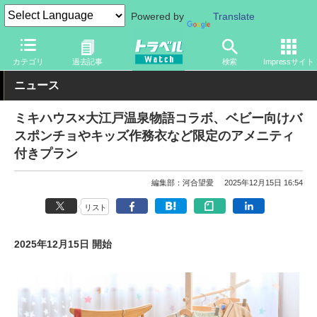
Powered by
Translate
トラベル Watch
旅の情報
ホテル・旅館
宿泊
カテゴリ
過去記事
検索
Impressサイト
ニュース
ミキハウス×大江戸温泉物語コラボ、ベビー向けバ
スポンチョやキッズ作務衣など限定のアメニティ
付きプラン
編集部：河合望愛
2025年12月15日 16:54
リスト
2025年12月15日 開始