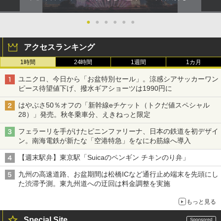
●
●
●
●
●
●
アクセスランキング
1時間
24時間
1週間
1カ月
ユニクロ、今日から「お盆特別セール」。涼感シアサッカーワン
ピース待望値下げ、撥水ギアショーツは1990円に
はやぶさ50％オフの「新幹線eチケット（トクだ値スペシャル
28）」発売。秋冬乗車分、えきねっと限定
フェラーリを手がけたピニンファリーナ、日本の鉄道を初デザイ
ン。南海電鉄が新たな「空港特急」をなにわ筋線へ導入
【週末駅弁】東京駅「Suicaのペンギン チキンのり弁」
九州の高速道路、お盆期間は松橋ICなど通行止め端末を先頭にし
た渋滞予測。東九州道への迂回は料金調整を実施
もっと見る
Special Site