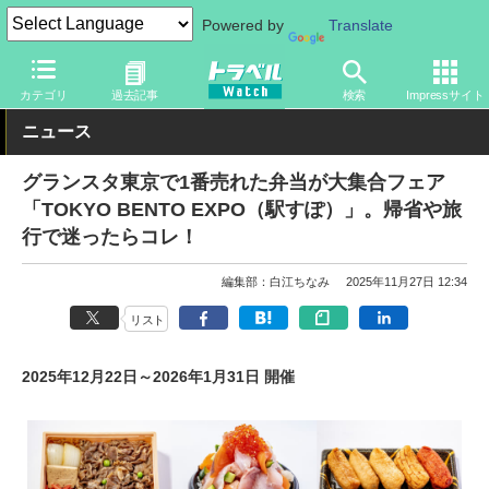
Powered by
Translate
トラベル Watch
旅の情報
目的
グルメ
カテゴリ
過去記事
検索
Impressサイト
ニュース
グランスタ東京で1番売れた弁当が大集合フェア
「TOKYO BENTO EXPO（駅すぽ）」。帰省や旅
行で迷ったらコレ！
編集部：白江ちなみ
2025年11月27日 12:34
リスト
2025年12月22日～2026年1月31日 開催