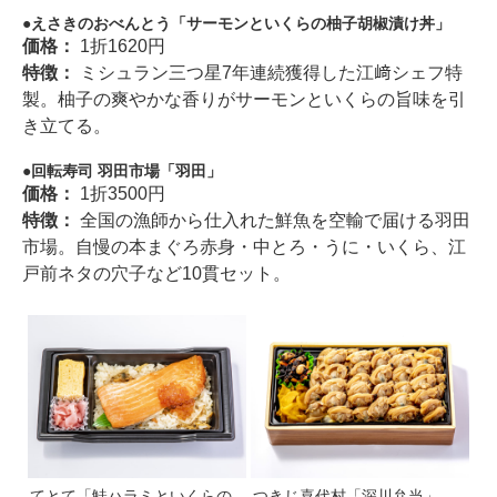
えさきのおべんとう「サーモンといくらの柚子胡椒漬け丼」
価格：
1折1620円
特徴：
ミシュラン三つ星7年連続獲得した江﨑シェフ特
製。柚子の爽やかな香りがサーモンといくらの旨味を引
き立てる。
回転寿司 羽田市場「羽田」
価格：
1折3500円
特徴：
全国の漁師から仕入れた鮮魚を空輸で届ける羽田
市場。自慢の本まぐろ赤身・中とろ・うに・いくら、江
戸前ネタの穴子など10貫セット。
てとて「鮭ハラミといくらの
つきじ喜代村「深川弁当」