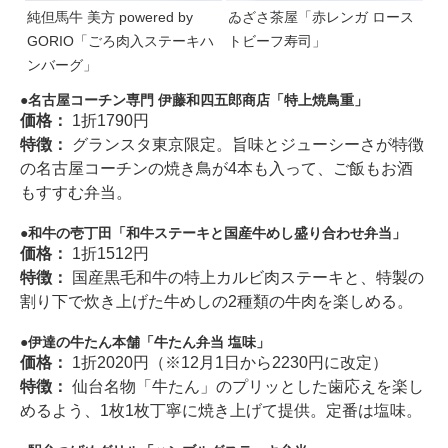
純但馬牛 美方 powered by
ゐざさ茶屋「赤レンガ ロース
GORIO「ごろ肉入ステーキハ
トビーフ寿司」
ンバーグ」
名古屋コーチン専門 伊藤和四五郎商店「特上焼鳥重」
価格：
1折1790円
特徴：
グランスタ東京限定。旨味とジューシーさが特徴
の名古屋コーチンの焼き鳥が4本も入って、ご飯もお酒
もすすむ弁当。
和牛の壱丁田「和牛ステーキと国産牛めし盛り合わせ弁当」
価格：
1折1512円
特徴：
国産黒毛和牛の特上カルビ肉ステーキと、特製の
割り下で炊き上げた牛めしの2種類の牛肉を楽しめる。
伊達の牛たん本舗「牛たん弁当 塩味」
価格：
1折2020円（※12月1日から2230円に改定）
特徴：
仙台名物「牛たん」のプリッとした歯応えを楽し
めるよう、1枚1枚丁寧に焼き上げて提供。定番は塩味。