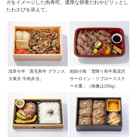
ガをイメージした肉寿司。濃厚な卵黄だれやピリッとし
たわさびを添えて。
浅草今半「黒毛和牛 グランス
肉卸小島「雪降り和牛尾花沢
タ東京 牛肉弁当」
サーロイン・リブロースステ
ーキ重」（画像は150g）