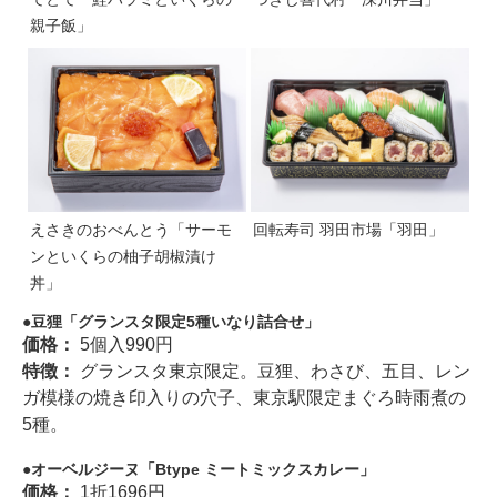
親子飯」
えさきのおべんとう「サーモ
回転寿司 羽田市場「羽田」
ンといくらの柚子胡椒漬け
丼」
豆狸「グランスタ限定5種いなり詰合せ」
価格：
5個入990円
特徴：
グランスタ東京限定。豆狸、わさび、五目、レン
ガ模様の焼き印入りの穴子、東京駅限定まぐろ時雨煮の
5種。
オーベルジーヌ「Btype ミートミックスカレー」
価格：
1折1696円