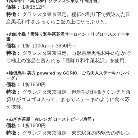
浅草今半「黒毛和牛 グランスタ東京 牛肉弁当」
価格：
1折1512円
特徴：
グランスタ東京限定。秘伝の割り下で煮込んだ国
産黒毛和牛をふっくらご飯の上にたっぷりと。
肉卸小島「雪降り和牛尾花沢サーロイン・リブロースステーキ
重」
価格：
1折（100g～）3650円～
特徴：
グランスタ東京限定。山形県産黒毛和牛のなかで
も極上の逸品と言われる「雪降り和牛尾花沢」を使用。
純但馬牛 美方 powered by GORIO「ごろ肉入ステーキハンバ
ーグ」
価格：
1折1650円
特徴：
グランスタ東京限定。但馬牛の粗挽きミンチと角
切りがゴロゴロ入って、まるでステーキのように食べ応
え抜群。
ゐざさ茶屋「赤レンガ ローストビーフ寿司」
価格：
1折1600円
特徴：
グランスタ東京限定。東京駅丸の内駅舎の赤レン