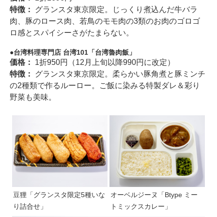
特徴：
グランスタ東京限定。じっくり煮込んだ牛バラ
肉、豚のロース肉、若鳥のモモ肉の3類のお肉のゴロゴ
ロ感とスパイシーさがたまらない。
台湾料理専門店 台湾101「台湾魯肉飯」
価格：
1折950円（12月上旬以降990円に改定）
特徴：
グランスタ東京限定。柔らかい豚角煮と豚ミンチ
の2種類で作るルーロー。ご飯に染みる特製ダレ＆彩り
野菜も美味。
豆狸「グランスタ限定5種いな
オーベルジーヌ「Btype ミー
り詰合せ」
トミックスカレー」