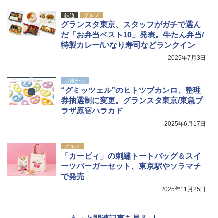
広げるだけ パッとサッとテント キューブ ブ
USB充電式 高精度 超長距離照射 長時間使用
ラックコーティング フルクローズ メッシュ 3
可能 安全ロック付き 高安全性 金属製耐久 コ
鉄道
グルメ
人用 簡単設置 ポップアップテント PATC-15
ンパクト多機能設計 持ち運び便利 アウトド
グランスタ東京、スタッフがガチで選ん
0B エクルベージュ
ア/オフィス/教育現場/展示会用 緑
だ「お弁当ベスト10」発表。牛たん弁当/
特製カレー/いなり寿司などランクイン
￥10,990
￥1,180
2025年7月3日
お出かけ
“グミッツェル”のヒトツブカンロ、整理
券抽選制に変更。グランスタ東京/東急プ
ラザ原宿ハラカド
2025年6月17日
グルメ
「カービィ」の刺繡トートバッグ＆スイ
ーツバーガーセット、東京駅やソラマチ
で発売
2025年11月25日