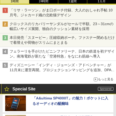
1時間
24時間
1週間
1カ月
「リサ・ラーソン」がま口ポーチ付録、大人のおしゃれ手帖 10
月号。ジャカード織の北欧猫デザイン
クロックスのリカバリーサンダルがセールで半額。23～31cmの
幅広いサイズ展開、独自のクッション素材を採用
本日発売「スヌーピー」圧縮収納ポーチ。ファスナー閉めるだけ
で着替えや荷物がスリムにまとまる
フェラーリを手がけたピニンファリーナ、日本の鉄道を初デザイ
ン。南海電鉄が新たな「空港特急」をなにわ筋線へ導入
ディズニーシー「インディ・ジョーンズ・アドベンチャー」が
11月末に運営再開。プロジェクションマッピングを追加、DPA
は1500円
もっと見る
Special Site
「A&ultima SP4000T」の魅力！ポケットに入
るオーディオの醍醐味