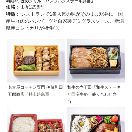
駅弁つばめグリル「ハンブルグステーキ弁当」
価格：
1折1296円
特徴：
レストランで1番人気の味がそのまま駅弁に。国
産牛豚肉のハンバーグと自家製デミグラスソース、新潟
県産コシヒカリが相性〇。
名古屋コーチン専門 伊藤和四
和牛の壱丁田「和牛ステーキ
五郎商店「特上焼鳥重」
と国産牛めし盛り合わせ弁
当」