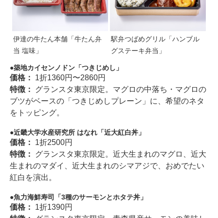
伊達の牛たん本舗「牛たん弁
駅弁つばめグリル「ハンブル
当 塩味」
グステーキ弁当」
築地カイセンノドン「つきじめし」
価格：
1折1360円〜2860円
特徴：
グランスタ東京限定。マグロの中落ち・マグロの
ブツがベースの「つきじめしプレーン」に、希望のネタ
をトッピング。
近畿大学水産研究所 はなれ「近大紅白丼」
価格：
1折2500円
特徴：
グランスタ東京限定。近大生まれのマグロ、近大
生まれのマダイ、近大生まれのシマアジで、おめでたい
紅白を演出。
魚力海鮮寿司「3種のサーモンとホタテ丼」
価格：
1折1390円