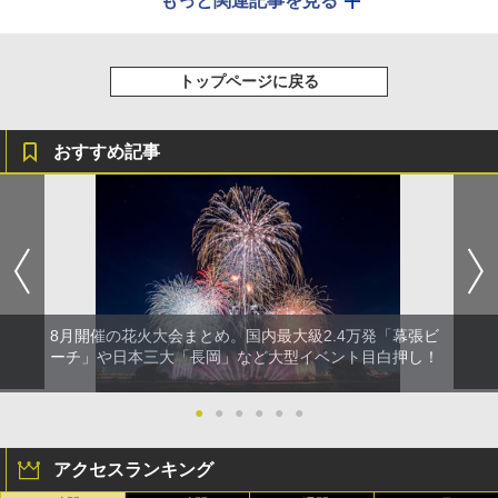
もっと関連記事を見る
トップページに戻る
おすすめ記事
8月開催の花火大会まとめ。国内最大級2.4万発「幕張ビ
ーチ」や日本三大「長岡」など大型イベント目白押し！
●
●
●
●
●
●
アクセスランキング