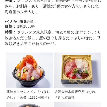
特徴：
グランスタ東京限定。青森県産サーモンの美味し
さを、お刺身・炙り・蒲焼の3種の食べ方で。さらに北
海道産ホタテ入り。
うぶか「蟹飯弁当」
価格：
1折1850円
特徴：
グランスタ東京限定。海老と蟹の出汁でじっくり
炊き込んだご飯に、蟹のほぐし身をたっぷりのせた、甲
殻類好き店主こだわりの一品。
築地カイセンノドン「つきじ
近畿大学水産研究所 はなれ
めし」（画像は1860円相当）
「近大紅白丼」