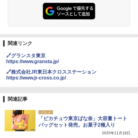
ト プライバシー テント 【中が透けない】 1
￥2,479
人用 折りたたみ 防災グッズ 災害用トイレ ビ
￥2,980
ーチ ピクニック ポップアップテント 携帯 簡
易 トイレテント (ブラック)
地球の歩き方 スター・ウォーズ
DEWEL パラソル 大型 ビーチ アウトドアパ
￥4,980
ラソル ガーデン サイトシート付 折りたたみ
￥2,695
防水 UVカット 4段階高さ調整 軽量 収納袋付
き
関連リンク
ENDLESS BASE 《めざましテレビで紹介》
テント ワンタッチ RENEW 幅200 2-3人用 43
￥6,459
🔗グランスタ東京
500002(88859)
https://www.gransta.jp/
A26 地球の歩き方 チェコ ポーランド スロヴ
ァキア 2026～2027 地球の歩き方A ヨーロッ
￥5,999
熊撃退スプレー 熊よけスプレー 熊スプレー
🔗株式会社JR東日本クロスステーション
パ
【日本企業販売】超強力クマ対策スプレー 30
https://www.jr-cross.co.jp/
0ml（連続噴射30秒）110ml（連続噴射15
￥2,277
[キャンパーズコレクション 山善] 傘みたいに
秒）射程5～10m 安全ロック搭載 携帯収納袋
広げるだけ パッとサッとテント ブラックコ
付き ヒグマ・イノシシ対策 自治体・教育機
ーティング フルクローズ メッシュ 3-4人用
関の購入実績 登山・キャンプ・アウトドア・
関連記事
簡単設置 ポップアップテント エクルベージ
防災用品 長期保存可能 緊急時用 日本国内発
新しい日本地理 地図・統計・移動から読み
ュ(BC仕様) PATC-150B(EB)
送
解く (講談社現代新書)
グルメ
「ピカチュウ東京ばな奈」大容量トート
￥9,990
￥3,680
￥1,540
バッグセット発売。お菓子2種入り
2025年11月18日
[キャンパーズコレクション 山善] 傘みたいに
ポインターライト 強力 小型 緑色/赤色/青紫色