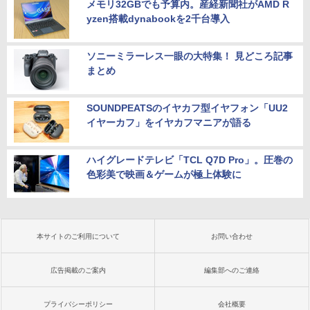
メモリ32GBでも予算内。産経新聞社がAMD R
yzen搭載dynabookを2千台導入
ソニーミラーレス一眼の大特集！ 見どころ記事
まとめ
SOUNDPEATSのイヤカフ型イヤフォン「UU2
イヤーカフ」をイヤカフマニアが語る
ハイグレードテレビ「TCL Q7D Pro」。圧巻の
色彩美で映画＆ゲームが極上体験に
本サイトのご利用について
お問い合わせ
広告掲載のご案内
編集部へのご連絡
プライバシーポリシー
会社概要