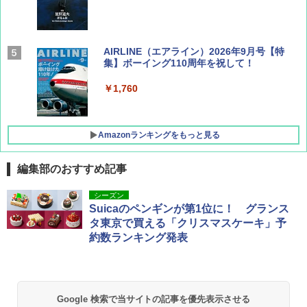
AIRLINE（エアライン）2026年9月号【特
集】ボーイング110周年を祝して！
￥1,760
Amazonランキングをもっと見る
編集部のおすすめ記事
D40 地球の歩き方 チェンマイ タイ北部の魅
[キャンパーズコレクション 山善] ポップアッ
BUNDOK(バンドック)ソロ ドーム 1 EX BDK
シーズン
力的な町 2026～2027 地球の歩き方D アジア
プテント 傘みたいに広げて畳める パッとサ
-08EX カーキ ソロキャンプ ポリエステル フ
Suicaのペンギンが第1位に！ グランス
ッとサンシェード キューブ フルクローズ メ
レーム テント
タ東京で買える「クリスマスケーキ」予
ッシュ 簡単設置 ワンタッチテント キャンプ
￥2,079
約数ランキング発表
&ハイキング カーキ PATC-150(KH)
￥14,800
￥6,831
A09 地球の歩き方 イタリア 2026～2027 地
GRANDOOR ステンレス保冷剤 2個セット 2
球の歩き方A ヨーロッパ
026リニューアル 急速冷凍 空間倍増 衛生的
Google 検索で当サイトの記事を優先表示させる
PYKES PEAK (パイクスピーク) 着替えテン
コンパクト 保冷力長持ち