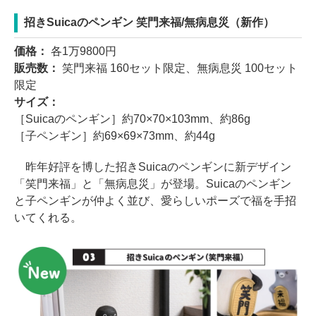
招きSuicaのペンギン 笑門来福/無病息災（新作）
価格：
各1万9800円
販売数：
笑門来福 160セット限定、無病息災 100セット
限定
サイズ：
［Suicaのペンギン］約70×70×103mm、約86g
［子ペンギン］約69×69×73mm、約44g
昨年好評を博した招きSuicaのペンギンに新デザイン
「笑門来福」と「無病息災」が登場。Suicaのペンギン
と子ペンギンが仲よく並び、愛らしいポーズで福を手招
いてくれる。