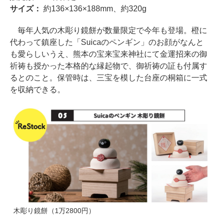
サイズ：
約136×136×188mm、約320g
毎年人気の木彫り鏡餅が数量限定で今年も登場。橙に
代わって鎮座した「Suicaのペンギン」のお顔がなんと
も愛らしいうえ、熊本の宝来宝来神社にて金運招来の御
祈祷も授かった本格的な縁起物で、御祈祷の証も付属す
るとのこと。保管時は、三宝を模した台座の桐箱に一式
を収納できる。
木彫り鏡餅（1万2800円）