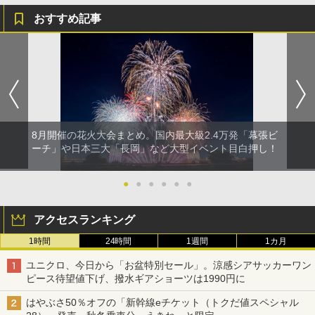
おすすめ記事
8月開催の花火大会まとめ。国内最大級2.4万発「幕張ビ
ーチ」や日本三大「長岡」など大型イベント目白押し！
●
●
●
●
●
●
アクセスランキング
1時間
24時間
1週間
1カ月
ユニクロ、今日から「お盆特別セール」。涼感シアサッカーワン
ピース待望値下げ、撥水ギアショーツは1990円に
はやぶさ50％オフの「新幹線eチケット（トクだ値スペシャル