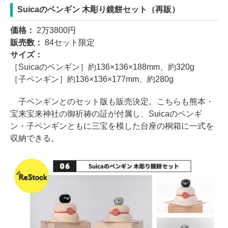
Suicaのペンギン 木彫り鏡餅セット（再販）
価格：
2万3800円
販売数：
84セット限定
サイズ：
［Suicaのペンギン］約136×136×188mm、約320g
［子ペンギン］約136×136×177mm、約280g
子ペンギンとのセット版も販売決定。こちらも熊本・
宝来宝来神社の御祈祷の証が付属し、Suicaのペンギ
ン・子ペンギンともに三宝を模した台座の桐箱に一式を
収納できる。