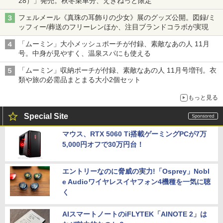
28）」発売。秋冬乗車分、えきねっと限定
フェルメール《真珠の耳飾りの少女》展のグッズ公開。図録/ミ
ッフィー/葬送のフリーレンほか、注目ブランドコラボが実現
「ムーミン」大小メッシュポーチが付録、素敵なあの人 11月
号。中身が見やすく、温泉スパにも使える
「ムーミン」収納ポーチが付録、素敵なあの人 11月号増刊。衣
類や旅の必需品まとまる大小2個セット
もっと見る
Special Site
マウス、RTX 5060 Ti搭載ゲーミングPCが7万
5,000円オフで30万円台！
エントリーなのに脅威の実力!「Osprey」Nobl
e Audioワイヤレスイヤフォン4機種を一気に聴
く
AIスマートノートのiFLYTEK「AINOTE 2」は