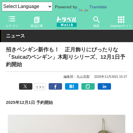
Powered by
Translate
トラベル Watch
旅の情報
目的
季節イベント
カテゴリ
過去記事
検索
Impressサイト
ニュース
招きペンギン新作も！ 正月飾りにぴったりな
「Suicaのペンギン」木彫りシリーズ、12月1日予
約開始
編集部：丸山花梨
2025年11月26日 15:27
リスト
2025年12月1日 予約開始