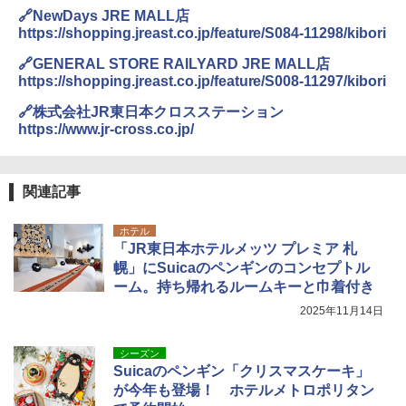
47254bc8488d8.pdf
🔗NewDays JRE MALL店
https://shopping.jreast.co.jp/feature/S084-11298/kibori
🔗GENERAL STORE RAILYARD JRE MALL店
https://shopping.jreast.co.jp/feature/S008-11297/kibori
🔗株式会社JR東日本クロスステーション
https://www.jr-cross.co.jp/
関連記事
ホテル
「JR東日本ホテルメッツ プレミア 札
幌」にSuicaのペンギンのコンセプトル
ーム。持ち帰れるルームキーと巾着付き
2025年11月14日
シーズン
Suicaのペンギン「クリスマスケーキ」
が今年も登場！ ホテルメトロポリタン