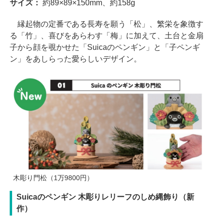
サイズ：
約89×89×150mm、約158g
縁起物の定番である長寿を願う「松」、繁栄を象徴す
る「竹」、喜びをあらわす「梅」に加えて、土台と金扇
子から顔を覗かせた「Suicaのペンギン」と「子ペンギ
ン」をあしらった愛らしいデザイン。
木彫り門松（1万9800円）
Suicaのペンギン 木彫りレリーフのしめ縄飾り（新
作）