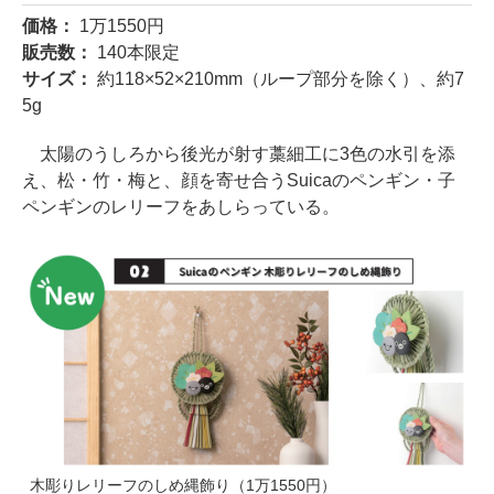
価格：
1万1550円
販売数：
140本限定
サイズ：
約118×52×210mm（ループ部分を除く）、約7
5g
太陽のうしろから後光が射す藁細工に3色の水引を添
え、松・竹・梅と、顔を寄せ合うSuicaのペンギン・子
ペンギンのレリーフをあしらっている。
木彫りレリーフのしめ縄飾り（1万1550円）