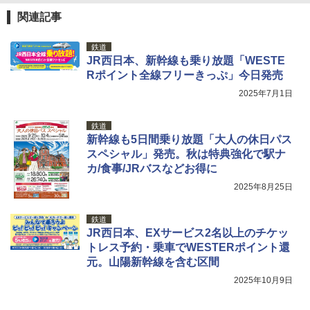
関連記事
鉄道
JR西日本、新幹線も乗り放題「WESTE
Rポイント全線フリーきっぷ」今日発売
2025年7月1日
鉄道
新幹線も5日間乗り放題「大人の休日パス
スペシャル」発売。秋は特典強化で駅ナ
カ/食事/JRバスなどお得に
2025年8月25日
鉄道
JR西日本、EXサービス2名以上のチケッ
トレス予約・乗車でWESTERポイント還
元。山陽新幹線を含む区間
2025年10月9日