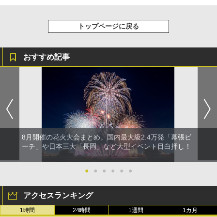
トップページに戻る
おすすめ記事
8月開催の花火大会まとめ。国内最大級2.4万発「幕張ビ
ーチ」や日本三大「長岡」など大型イベント目白押し！
●
●
●
●
●
●
アクセスランキング
1時間
24時間
1週間
1カ月