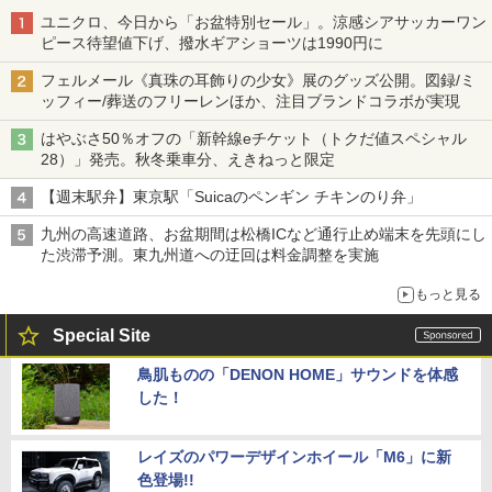
ユニクロ、今日から「お盆特別セール」。涼感シアサッカーワン
ピース待望値下げ、撥水ギアショーツは1990円に
フェルメール《真珠の耳飾りの少女》展のグッズ公開。図録/ミ
ッフィー/葬送のフリーレンほか、注目ブランドコラボが実現
はやぶさ50％オフの「新幹線eチケット（トクだ値スペシャル
28）」発売。秋冬乗車分、えきねっと限定
【週末駅弁】東京駅「Suicaのペンギン チキンのり弁」
九州の高速道路、お盆期間は松橋ICなど通行止め端末を先頭にし
た渋滞予測。東九州道への迂回は料金調整を実施
もっと見る
Special Site
鳥肌ものの「DENON HOME」サウンドを体感
した！
レイズのパワーデザインホイール「M6」に新
色登場!!