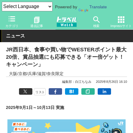
Powered by
Translate
トラベル Watch
旅の情報
サービス
ポイント
カテゴリ
過去記事
検索
Impressサイト
ニュース
JR西日本、食事や買い物でWESTERポイント最大
20倍、賞品抽選にも応募できる「オー倍ゲット！
キャンペーン」
大阪/京都/兵庫/滋賀/奈良限定
編集部：白江ちなみ
2025年8月26日 16:10
リスト
2025年9月1日～10月13日 実施