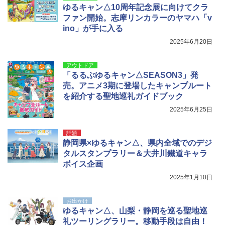
ゆるキャン△10周年記念展に向けてクラ
ファン開始。志摩リンカラーのヤマハ「v
ino」が手に入る
2025年6月20日
アウトドア
「るるぶゆるキャン△SEASON3」発
売。アニメ3期に登場したキャンプルート
を紹介する聖地巡礼ガイドブック
2025年6月25日
話題
静岡県×ゆるキャン△、県内全域でのデジ
タルスタンプラリー＆大井川鐵道キャラ
ボイス企画
2025年1月10日
お出かけ
ゆるキャン△、山梨・静岡を巡る聖地巡
礼ツーリングラリー。移動手段は自由！