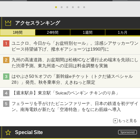
●
●
●
●
●
●
アクセスランキング
1時間
24時間
1週間
1カ月
ユニクロ、今日から「お盆特別セール」。涼感シアサッカーワン
ピース待望値下げ、撥水ギアショーツは1990円に
九州の高速道路、お盆期間は松橋ICなど通行止め端末を先頭にし
た渋滞予測。東九州道への迂回は料金調整を実施
はやぶさ50％オフの「新幹線eチケット（トクだ値スペシャル
28）」発売。秋冬乗車分、えきねっと限定
【週末駅弁】東京駅「Suicaのペンギン チキンのり弁」
フェラーリを手がけたピニンファリーナ、日本の鉄道を初デザイ
ン。南海電鉄が新たな「空港特急」をなにわ筋線へ導入
もっと見る
Special Site