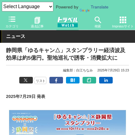
Powered by
Translate
トラベル Watch
地域
国内旅行
静岡
カテゴリ
過去記事
検索
Impressサイト
ニュース
静岡県「ゆるキャン△」スタンプラリー経済波及
効果は約5億円。聖地巡礼で誘客・消費拡大に
編集部：白江ちなみ
2025年7月29日 15:23
リスト
2025年7月29日 発表