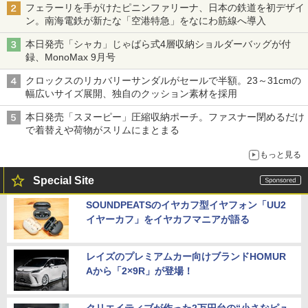
フェラーリを手がけたピニンファリーナ、日本の鉄道を初デザイ
ン。南海電鉄が新たな「空港特急」をなにわ筋線へ導入
本日発売「シャカ」じゃばら式4層収納ショルダーバッグが付
録、MonoMax 9月号
クロックスのリカバリーサンダルがセールで半額。23～31cmの
幅広いサイズ展開、独自のクッション素材を採用
本日発売「スヌーピー」圧縮収納ポーチ。ファスナー閉めるだけ
で着替えや荷物がスリムにまとまる
もっと見る
Special Site
SOUNDPEATSのイヤカフ型イヤフォン「UU2
イヤーカフ」をイヤカフマニアが語る
レイズのプレミアムカー向けブランドHOMUR
Aから「2×9R」が登場！
クリエイティブが作った2万円台の“小さなピュ