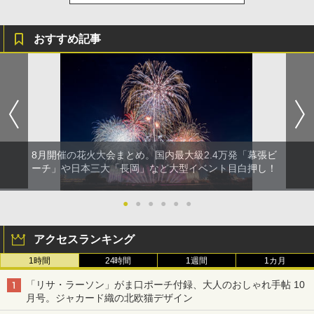
おすすめ記事
8月開催の花火大会まとめ。国内最大級2.4万発「幕張ビ
ーチ」や日本三大「長岡」など大型イベント目白押し！
●
●
●
●
●
●
アクセスランキング
1時間
24時間
1週間
1カ月
「リサ・ラーソン」がま口ポーチ付録、大人のおしゃれ手帖 10
月号。ジャカード織の北欧猫デザイン