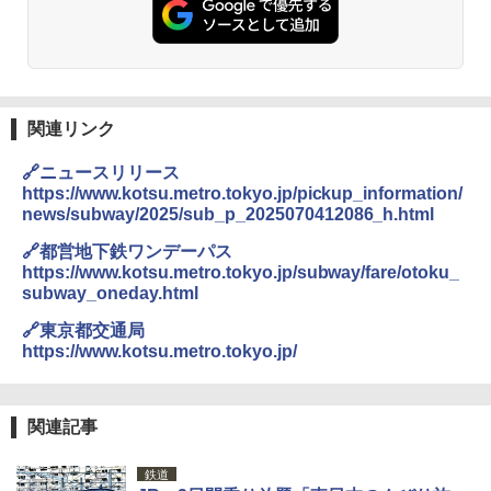
￥2,980
DEWEL パラソル 大型 ビーチ アウトドアパ
ラソル ガーデン サイトシート付 折りたたみ
防水 UVカット 4段階高さ調整 軽量 収納袋付
き
関連リンク
￥6,459
🔗ニュースリリース
https://www.kotsu.metro.tokyo.jp/pickup_information/
news/subway/2025/sub_p_2025070412086_h.html
熊撃退スプレー 熊よけスプレー 熊スプレー
【日本企業販売】超強力クマ対策スプレー 30
🔗都営地下鉄ワンデーパス
0ml（連続噴射30秒）110ml（連続噴射15
https://www.kotsu.metro.tokyo.jp/subway/fare/otoku_
秒）射程5～10m 安全ロック搭載 携帯収納袋
subway_oneday.html
付き ヒグマ・イノシシ対策 自治体・教育機
関の購入実績 登山・キャンプ・アウトドア・
🔗東京都交通局
防災用品 長期保存可能 緊急時用 日本国内発
https://www.kotsu.metro.tokyo.jp/
送
￥3,680
関連記事
ポインターライト 強力 小型 緑色/赤色/青紫色
鉄道
USB充電式 高精度 超長距離照射 長時間使用