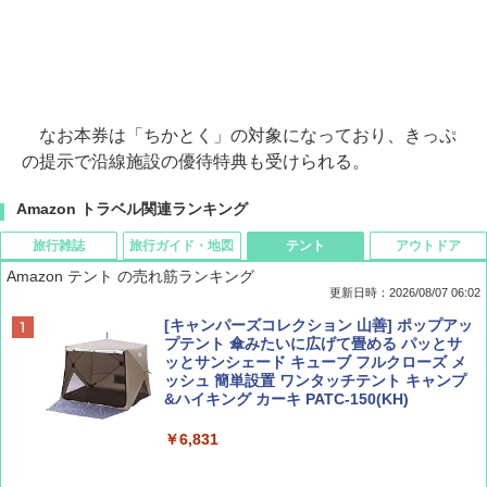
なお本券は「ちかとく」の対象になっており、きっぷ
の提示で沿線施設の優待特典も受けられる。
Amazon トラベル関連ランキング
旅行雑誌
旅行ガイド・地図
テント
アウトドア
Amazon テント の売れ筋ランキング
更新日時：2026/08/07 06:02
ディズニーファン ２０２６年 ９月号 [雑
D40 地球の歩き方 チェンマイ タイ北部の魅
[キャンパーズコレクション 山善] ポップアッ
誌] (ＤＩＳＮＥＹ ＦＡＮ)
力的な町 2026～2027 地球の歩き方D アジア
プテント 傘みたいに広げて畳める パッとサ
ッとサンシェード キューブ フルクローズ メ
ッシュ 簡単設置 ワンタッチテント キャンプ
￥713
￥2,079
&ハイキング カーキ PATC-150(KH)
￥6,831
BE-PAL(ビ-パル) 2026年 9 月号【特別付録:
A09 地球の歩き方 イタリア 2026～2027 地
SOTO ミニマル"旅"財布 ランダム2種】
球の歩き方A ヨーロッパ