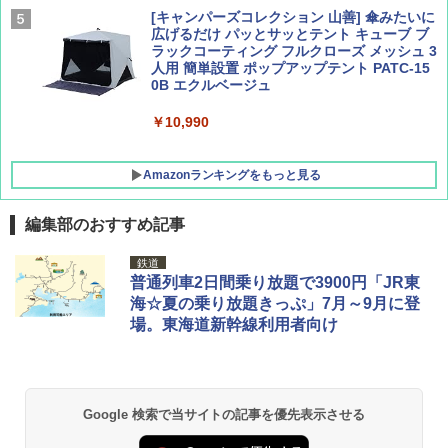
[キャンパーズコレクション 山善] 傘みたいに
広げるだけ パッとサッとテント キューブ ブ
ラックコーティング フルクローズ メッシュ 3
人用 簡単設置 ポップアップテント PATC-15
0B エクルベージュ
￥10,990
Amazonランキングをもっと見る
編集部のおすすめ記事
BUNDOK(バンドック)ソロ ドーム 1 EX BDK
鉄道
-08EX カーキ ソロキャンプ ポリエステル フ
普通列車2日間乗り放題で3900円「JR東
レーム テント
海☆夏の乗り放題きっぷ」7月～9月に登
場。東海道新幹線利用者向け
￥14,800
GRANDOOR ステンレス保冷剤 2個セット 2
026リニューアル 急速冷凍 空間倍増 衛生的
Google 検索で当サイトの記事を優先表示させる
コンパクト 保冷力長持ち