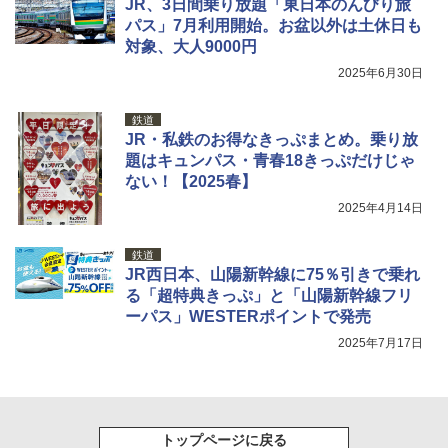
JR、3日間乗り放題「東日本のんびり旅
可能 安全ロック付き 高安全性 金属製耐久 コ
パス」7月利用開始。お盆以外は土休日も
ンパクト多機能設計 持ち運び便利 アウトド
ア/オフィス/教育現場/展示会用 緑
対象、大人9000円
2025年6月30日
￥1,180
鉄道
JR・私鉄のお得なきっぷまとめ。乗り放
題はキュンパス・青春18きっぷだけじゃ
ない！【2025春】
2025年4月14日
鉄道
JR西日本、山陽新幹線に75％引きで乗れ
る「超特典きっぷ」と「山陽新幹線フリ
ーパス」WESTERポイントで発売
2025年7月17日
トップページに戻る