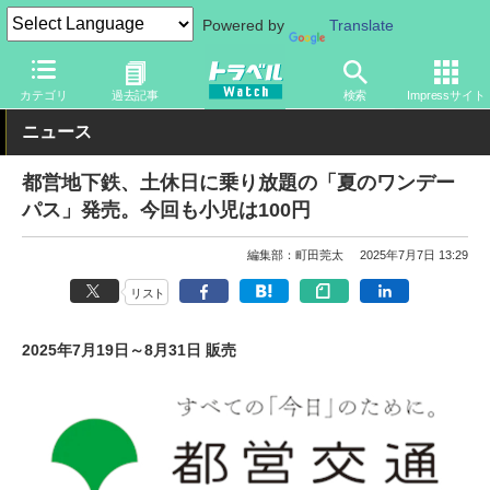
Powered by
Translate
トラベル Watch
企業・政府・官庁
鉄道
その他
カテゴリ
過去記事
検索
Impressサイト
ニュース
都営地下鉄、土休日に乗り放題の「夏のワンデー
パス」発売。今回も小児は100円
編集部：町田莞太
2025年7月7日 13:29
リスト
2025年7月19日～8月31日 販売