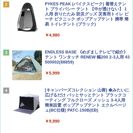
PYKES PEAK (パイクスピーク) 着替えテン
ト プライバシー テント 【中が透けない】 1
￥1,500
￥2,479
人用 折りたたみ 防災グッズ 災害用トイレ ビ
ーチ ピクニック ポップアップテント 携帯 簡
易 トイレテント (ブラック)
山と溪谷 2026年8月号「南アルプス大全」
地球の歩き方 スター・ウォーズ
￥4,980
￥1,540
￥2,695
ENDLESS BASE 《めざましテレビで紹介》
テント ワンタッチ RENEW 幅200 2-3人用 43
500002(88859)
Coyote No.89 特集 星野道夫 夢見る旅
A26 地球の歩き方 チェコ ポーランド スロヴ
ァキア 2026～2027 地球の歩き方A ヨーロッ
￥5,999
パ
￥1,540
￥2,277
[キャンパーズコレクション 山善] 傘みたいに
広げるだけ パッとサッとテント ブラックコ
ーティング フルクローズ メッシュ 3-4人用
簡単設置 ポップアップテント エクルベージ
AIRLINE（エアライン）2026年9月号【特
新しい日本地理 地図・統計・移動から読み
ュ(BC仕様) PATC-150B(EB)
集】ボーイング110周年を祝して！
解く (講談社現代新書)
￥9,990
￥1,760
￥1,540